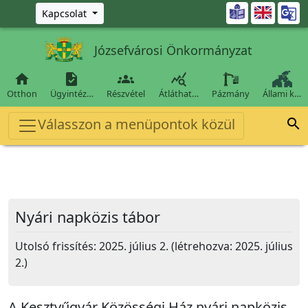
Ugrás a fő tartalomra

Kapcsolat
Józsefvárosi Önkormányzat




Otthon
Ügyintéz…
Részvétel
Átláthat…
Pázmány
Állami k…
Válasszon a menüpontok közül

Nyári napközis tábor
Utolsó frissítés: 2025. július 2. (létrehozva: 2025. július
2.)
A Kesztyűgyár Közösségi Ház nyári napközis