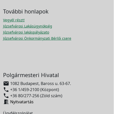
További honlapok
Vegyél részt!
Józsefvárosi Lakásügynökség
Józsefvárosi lakáspályázato
Józsefvárosi Önkormányzati Bérlői csere
Polgármesteri Hivatal

1082 Budapest, Baross u. 63-67.

+36 1/459-2100 (Központ)

+36 80/277-256 (Zöld szám)

Nyitvatartás
Ügyfélszolgálat