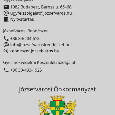

1082 Budapest, Baross u. 66–68.

ugyfelszolgalat@jozsefvaros.hu

Nyitvatartás
Józsefvárosi Rendészet

+36 80/204-618

info@jozsefvarosirendeszet.hu
rendeszet.jozsefvaros.hu
Gyermekvédelmi Készenléti Szolgálat

+36 30/493-1925
Józsefvárosi Önkormányzat