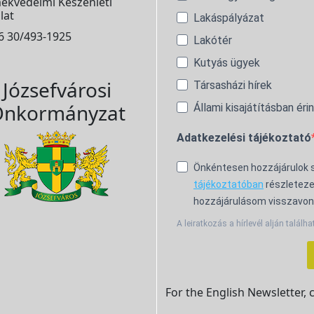
ekvédelmi Készenléti
lat
Lakáspályázat
6 30/493-1925
Lakótér
Kutyás ügyek
Józsefvárosi
Társasházi hírek
nkormányzat
Állami kisajátításban éri
Adatkezelési tájékoztató
Önkéntesen hozzájárulok
tájékoztatóban
részleteze
hozzájárulásom visszavon
A leiratkozás a hírlevél alján találha
For the English Newsletter, 