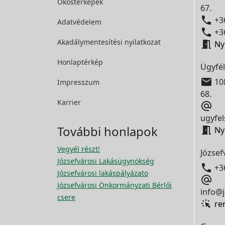
Okostérképek
67.

+36
Adatvédelem

+36
Akadálymentesítési
nyilatkozat

Ny
Honlaptérkép
Ügyfél

108
Impresszum
68.
Karrier

ugyfel
További honlapok

Ny
Vegyél részt!
József
Józsefvárosi Lakásügynökség

+3
Józsefvárosi lakáspályázato

Józsefvárosi Önkormányzati Bérlői
info@j
csere
re