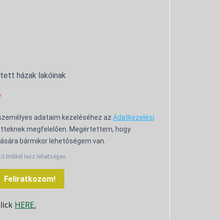
ntett házak lakóinak
 személyes adataim kezeléséhez az
Adatkezelési
tteknek megfelelően. Megértettem, hogy
ására bármikor lehetőségem van.
tó linkkel lesz lehetséges.
Feliratkozom!
click
HERE.