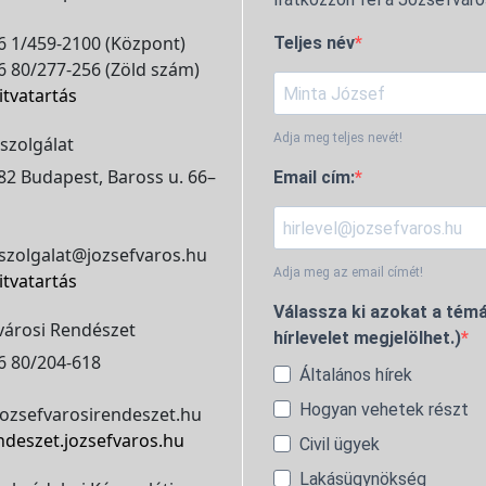
 1/459-2100 (Központ)
Teljes név
 80/277-256 (Zöld szám)
itvatartás
Adja meg teljes nevét!
szolgálat
2 Budapest, Baross u. 66–
Email cím:
szolgalat@jozsefvaros.hu
Adja meg az email címét!
itvatartás
Válassza ki azokat a témá
városi Rendészet
hírlevelet megjelölhet.)
6 80/204-618
Általános hírek
Hogyan vehetek részt
ozsefvarosirendeszet.hu
ndeszet.jozsefvaros.hu
Civil ügyek
Lakásügynökség