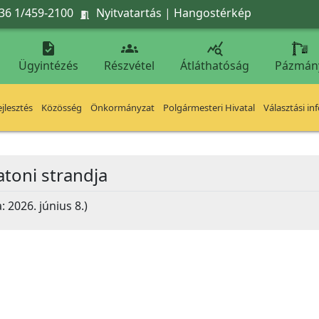
36 1/459-2100
Nyitvatartás
|
Hangostérkép




Ügyintézés
Részvétel
Átláthatóság
Pázmán
jlesztés
Közösség
Önkormányzat
Polgármesteri Hivatal
Választási in
atoni strandja
: 2026. június 8.)