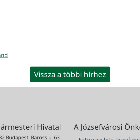
and
Vissza a többi hírhez
ármesteri Hivatal
A Józsefvárosi Önk
2 Budapest, Baross u. 63-
Iratkozzon fel a Józsefváro