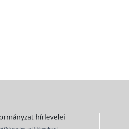
ormányzat hírlevelei
si Önkormányzat hírleveleire!