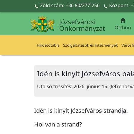
Ugrás a fő tartalomra
Zöld szám: +36 80/277-256
Központ: +



Józsefvárosi
Önkormányzat
Otthon
Hirdetőtábla
Szolgáltatások és intézmények
Városfe
Idén is kinyit Józsefváros bal
Utolsó frissítés: 2026. június 15. (létrehozva
Idén is kinyit Józsefváros strandja.
Hol van a strand?