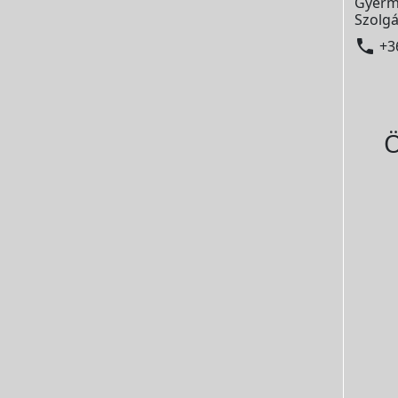
Gyerm
Szolgá

+3
Ö