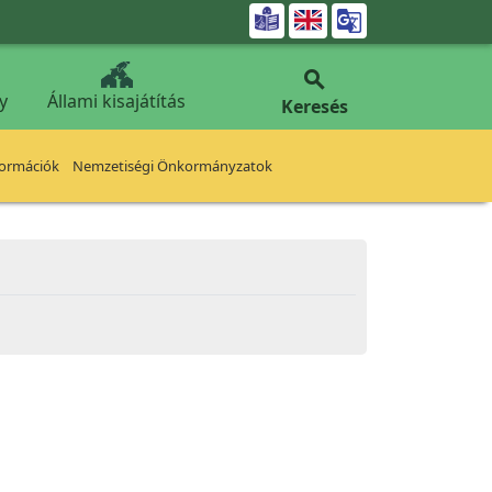


y
Állami kisajátítás
Keresés
formációk
Nemzetiségi Önkormányzatok