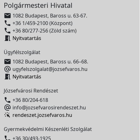
Polgármesteri Hivatal

1082 Budapest, Baross u. 63-67.

+36 1/459-2100 (Központ)

+36 80/277-256 (Zöld szám)

Nyitvatartás
Ügyfélszolgálat

1082 Budapest, Baross u. 66–68.

ugyfelszolgalat@jozsefvaros.hu

Nyitvatartás
Józsefvárosi Rendészet

+36 80/204-618

info@jozsefvarosirendeszet.hu
rendeszet.jozsefvaros.hu
Gyermekvédelmi Készenléti Szolgálat

+36 30/493-1925