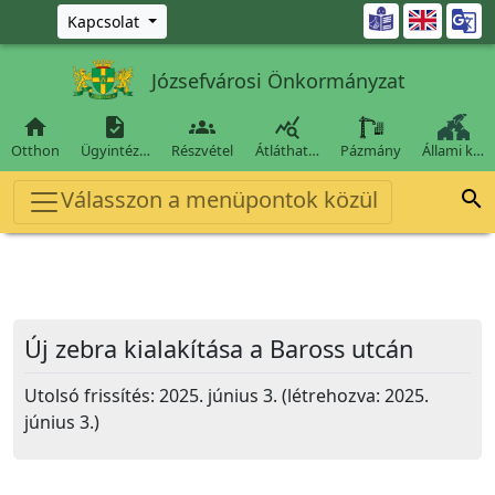
Ugrás a fő tartalomra

Kapcsolat
Józsefvárosi Önkormányzat




Otthon
Ügyintéz…
Részvétel
Átláthat…
Pázmány
Állami k…
Válasszon a menüpontok közül

Új zebra kialakítása a Baross utcán
Utolsó frissítés: 2025. június 3. (létrehozva: 2025.
június 3.)