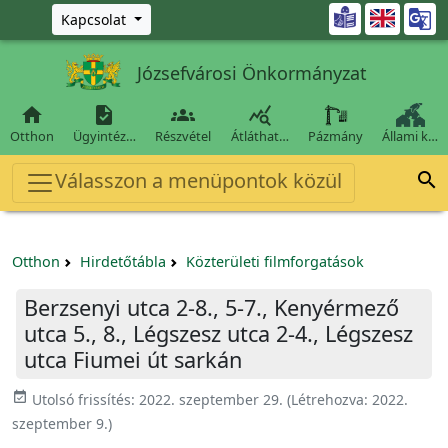
Ugrás a fő tartalomra

Kapcsolat
Józsefvárosi Önkormányzat




Otthon
Ügyintéz…
Részvétel
Átláthat…
Pázmány
Állami k…
Válasszon a menüpontok közül

Otthon
Hirdetőtábla
Közterületi filmforgatások
Berzsenyi utca 2-8., 5-7., Kenyérmező
utca 5., 8., Légszesz utca 2-4., Légszesz
utca Fiumei út sarkán
event_available
Utolsó frissítés:
2022. szeptember 29.
(Létrehozva:
2022.
szeptember 9.
)