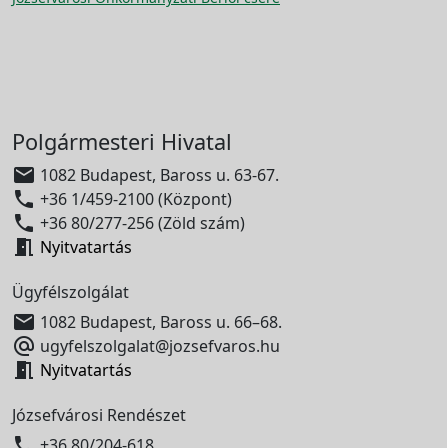
Polgármesteri Hivatal

1082 Budapest, Baross u. 63-67.

+36 1/459-2100 (Központ)

+36 80/277-256 (Zöld szám)

Nyitvatartás
Ügyfélszolgálat

1082 Budapest, Baross u. 66–68.

ugyfelszolgalat@jozsefvaros.hu

Nyitvatartás
Józsefvárosi Rendészet

+36 80/204-618