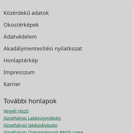
Közérdekű adatok
Okostérképek
Adatvédelem
Akadálymentesítési
nyilatkozat
Honlaptérkép
Impresszum
Karrier
További honlapok
Vegyél részt!
Józsefvárosi Lakásügynökség
Józsefvárosi lakáspályázato
Józsefvárosi Önkormányzati Bérlői csere