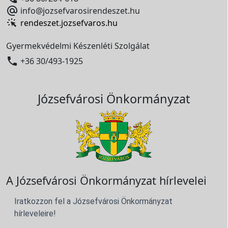

info@jozsefvarosirendeszet.hu
rendeszet.jozsefvaros.hu
Gyermekvédelmi Készenléti Szolgálat

+36 30/493-1925
Józsefvárosi Önkormányzat
A Józsefvárosi Önkormányzat hírlevelei
Iratkozzon fel a Józsefvárosi Önkormányzat
hírleveleire!