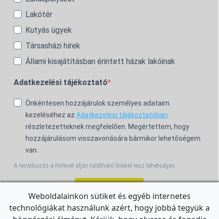
Lakótér
Kutyás ügyek
Társasházi hírek
Állami kisajátításban érintett házak lakóinak
Adatkezelési tájékoztató
Önkéntesen hozzájárulok személyes adataim
kezeléséhez az
Adatkezelési tájékoztatóban
részletezetteknek megfelelően. Megértettem, hogy
hozzájárulásom visszavonására bármikor lehetőségem
van.
A leiratkozás a hírlevél alján található linkkel lesz lehetséges.
Feliratkozom!
Weboldalainkon sütiket és egyéb internetes
technológiákat használunk azért, hogy jobbá tegyük a
For the English Newsletter, click
HERE.