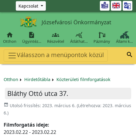
Ugrás a fő tartalomra

Kapcsolat
Józsefvárosi Önkormányzat




Otthon
Ügyintéz…
Részvétel
Átláthat…
Pázmány
Állami k…
Válasszon a menüpontok közül

Otthon
Hirdetőtábla
Közterületi filmforgatások
Bláthy Ottó utca 37.
event_available
Utolsó frissítés:
2023. március 6.
(Létrehozva:
2023. március
6.
)
Filmforgatás ideje:
2023.02.22 - 2023.02.22