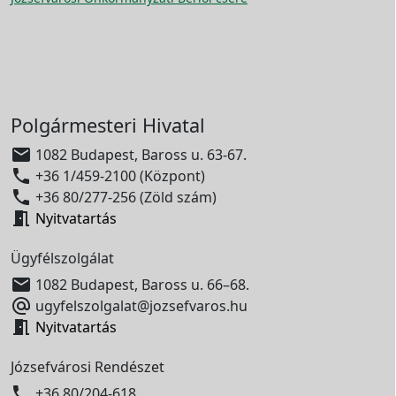
Polgármesteri Hivatal

1082 Budapest, Baross u. 63-67.

+36 1/459-2100 (Központ)

+36 80/277-256 (Zöld szám)

Nyitvatartás
Ügyfélszolgálat

1082 Budapest, Baross u. 66–68.

ugyfelszolgalat@jozsefvaros.hu

Nyitvatartás
Józsefvárosi Rendészet

+36 80/204-618