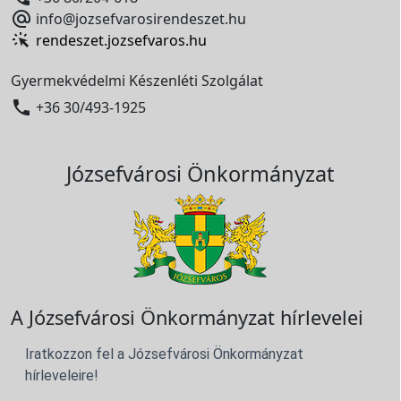

info@jozsefvarosirendeszet.hu
rendeszet.jozsefvaros.hu
Gyermekvédelmi Készenléti Szolgálat

+36 30/493-1925
Józsefvárosi Önkormányzat
A Józsefvárosi Önkormányzat hírlevelei
Iratkozzon fel a Józsefvárosi Önkormányzat
hírleveleire!