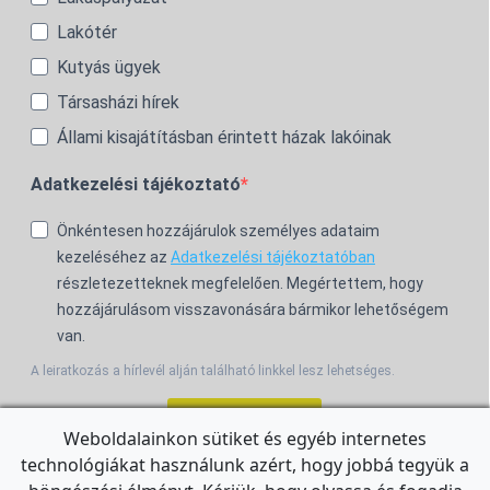
Lakótér
Kutyás ügyek
Társasházi hírek
Állami kisajátításban érintett házak lakóinak
Adatkezelési tájékoztató
Önkéntesen hozzájárulok személyes adataim
kezeléséhez az
Adatkezelési tájékoztatóban
részletezetteknek megfelelően. Megértettem, hogy
hozzájárulásom visszavonására bármikor lehetőségem
van.
A leiratkozás a hírlevél alján található linkkel lesz lehetséges.
Feliratkozom!
Weboldalainkon sütiket és egyéb internetes
technológiákat használunk azért, hogy jobbá tegyük a
For the English Newsletter, click
HERE.