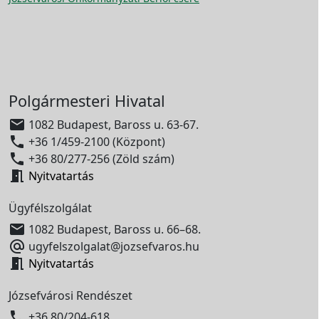
Polgármesteri Hivatal

1082 Budapest, Baross u. 63-67.

+36 1/459-2100 (Központ)

+36 80/277-256 (Zöld szám)

Nyitvatartás
Ügyfélszolgálat

1082 Budapest, Baross u. 66–68.

ugyfelszolgalat@jozsefvaros.hu

Nyitvatartás
Józsefvárosi Rendészet

+36 80/204-618