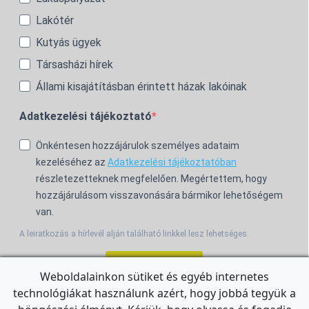
Lakótér
Kutyás ügyek
Társasházi hírek
Állami kisajátításban érintett házak lakóinak
Adatkezelési tájékoztató
Önkéntesen hozzájárulok személyes adataim
kezeléséhez az
Adatkezelési tájékoztatóban
részletezetteknek megfelelően. Megértettem, hogy
hozzájárulásom visszavonására bármikor lehetőségem
van.
A leiratkozás a hírlevél alján található linkkel lesz lehetséges.
Feliratkozom!
Weboldalainkon sütiket és egyéb internetes
technológiákat használunk azért, hogy jobbá tegyük a
For the English Newsletter, click
HERE.