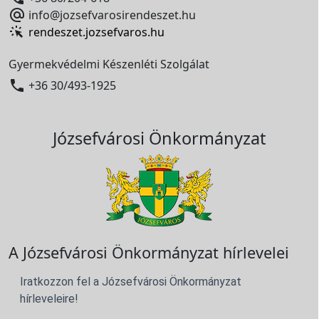

info@jozsefvarosirendeszet.hu
rendeszet.jozsefvaros.hu
Gyermekvédelmi Készenléti Szolgálat

+36 30/493-1925
Józsefvárosi Önkormányzat
A Józsefvárosi Önkormányzat hírlevelei
Iratkozzon fel a Józsefvárosi Önkormányzat
hírleveleire!