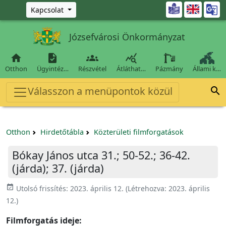
Ugrás a fő tartalomra

Kapcsolat
Józsefvárosi Önkormányzat




Otthon
Ügyintéz…
Részvétel
Átláthat…
Pázmány
Állami k…
Válasszon a menüpontok közül

Otthon
Hirdetőtábla
Közterületi filmforgatások
Bókay János utca 31.; 50-52.; 36-42.
(járda); 37. (járda)
event_available
Utolsó frissítés:
2023. április 12.
(Létrehozva:
2023. április
12.
)
Filmforgatás ideje: