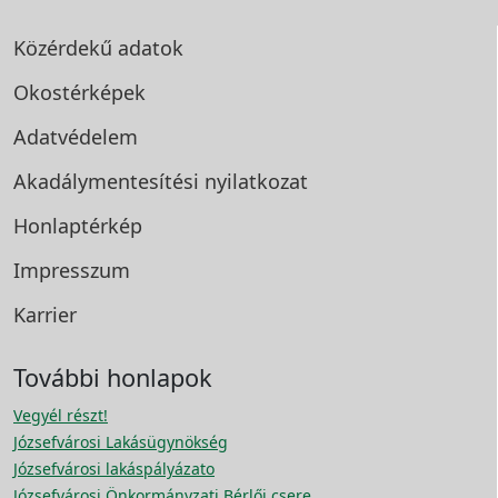
Közérdekű adatok
Okostérképek
Adatvédelem
Akadálymentesítési
nyilatkozat
Honlaptérkép
Impresszum
Karrier
További honlapok
Vegyél részt!
Józsefvárosi Lakásügynökség
Józsefvárosi lakáspályázato
Józsefvárosi Önkormányzati Bérlői csere