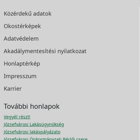
Közérdekű adatok
Okostérképek
Adatvédelem
Akadálymentesítési
nyilatkozat
Honlaptérkép
Impresszum
Karrier
További honlapok
Vegyél részt!
Józsefvárosi Lakásügynökség
Józsefvárosi lakáspályázato
Józsefvárosi Önkormányzati Bérlői csere