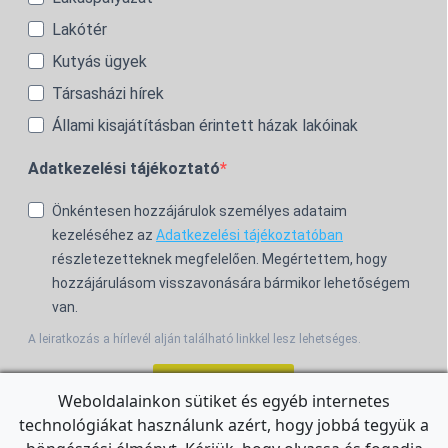
Lakótér
Kutyás ügyek
Társasházi hírek
Állami kisajátításban érintett házak lakóinak
Adatkezelési tájékoztató
Önkéntesen hozzájárulok személyes adataim
kezeléséhez az
Adatkezelési tájékoztatóban
részletezetteknek megfelelően. Megértettem, hogy
hozzájárulásom visszavonására bármikor lehetőségem
van.
A leiratkozás a hírlevél alján található linkkel lesz lehetséges.
Feliratkozom!
Weboldalainkon sütiket és egyéb internetes
technológiákat használunk azért, hogy jobbá tegyük a
For the English Newsletter, click
HERE.