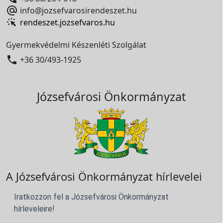

info@jozsefvarosirendeszet.hu
rendeszet.jozsefvaros.hu
Gyermekvédelmi Készenléti Szolgálat

+36 30/493-1925
Józsefvárosi Önkormányzat
A Józsefvárosi Önkormányzat hírlevelei
Iratkozzon fel a Józsefvárosi Önkormányzat
hírleveleire!