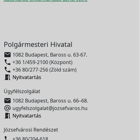
Polgármesteri Hivatal

1082 Budapest, Baross u. 63-67.

+36 1/459-2100 (Központ)

+36 80/277-256 (Zöld szám)

Nyitvatartás
Ügyfélszolgálat

1082 Budapest, Baross u. 66–68.

ugyfelszolgalat@jozsefvaros.hu

Nyitvatartás
Józsefvárosi Rendészet

+36 80/204-618