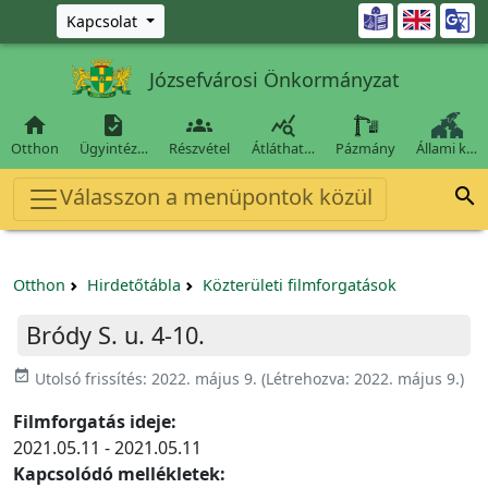
Ugrás a fő tartalomra

Kapcsolat
Józsefvárosi Önkormányzat




Otthon
Ügyintéz…
Részvétel
Átláthat…
Pázmány
Állami k…
Válasszon a menüpontok közül

Otthon
Hirdetőtábla
Közterületi filmforgatások
Bródy S. u. 4-10.
event_available
Utolsó frissítés:
2022. május 9.
(Létrehozva:
2022. május 9.
)
Filmforgatás ideje:
2021.05.11 - 2021.05.11
Kapcsolódó mellékletek: