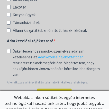
Lakótér
Kutyás ügyek
Társasházi hírek
Állami kisajátításban érintett házak lakóinak
Adatkezelési tájékoztató
Önkéntesen hozzájárulok személyes adataim
kezeléséhez az
Adatkezelési tájékoztatóban
részletezetteknek megfelelően. Megértettem, hogy
hozzájárulásom visszavonására bármikor lehetőségem
van.
A leiratkozás a hírlevél alján található linkkel lesz lehetséges.
Feliratkozom!
Weboldalainkon sütiket és egyéb internetes
technológiákat használunk azért, hogy jobbá tegyük a
For the English Newsletter, click
HERE.