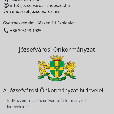

info@jozsefvarosirendeszet.hu
rendeszet.jozsefvaros.hu
Gyermekvédelmi Készenléti Szolgálat

+36 30/493-1925
Józsefvárosi Önkormányzat
A Józsefvárosi Önkormányzat hírlevelei
Iratkozzon fel a Józsefvárosi Önkormányzat
hírleveleire!