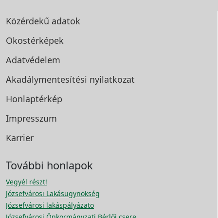
Közérdekű adatok
Okostérképek
Adatvédelem
Akadálymentesítési
nyilatkozat
Honlaptérkép
Impresszum
Karrier
További honlapok
Vegyél részt!
Józsefvárosi Lakásügynökség
Józsefvárosi lakáspályázato
Józsefvárosi Önkormányzati Bérlői csere