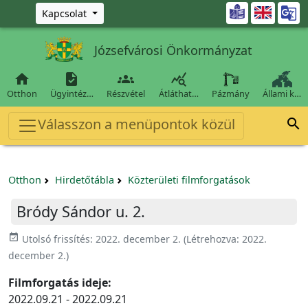
Ugrás a fő tartalomra

Kapcsolat
Józsefvárosi Önkormányzat




Otthon
Ügyintéz…
Részvétel
Átláthat…
Pázmány
Állami k…
Válasszon a menüpontok közül

Otthon
Hirdetőtábla
Közterületi filmforgatások
Bródy Sándor u. 2.
event_available
Utolsó frissítés:
2022. december 2.
(Létrehozva:
2022.
december 2.
)
Filmforgatás ideje:
2022.09.21 - 2022.09.21