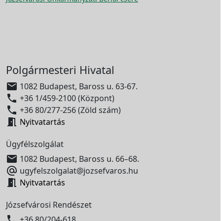
Polgármesteri Hivatal

1082 Budapest, Baross u. 63-67.

+36 1/459-2100 (Központ)

+36 80/277-256 (Zöld szám)

Nyitvatartás
Ügyfélszolgálat

1082 Budapest, Baross u. 66–68.

ugyfelszolgalat@jozsefvaros.hu

Nyitvatartás
Józsefvárosi Rendészet

+36 80/204-618