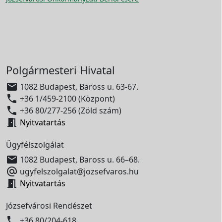
Polgármesteri Hivatal

1082 Budapest, Baross u. 63-67.

+36 1/459-2100 (Központ)

+36 80/277-256 (Zöld szám)

Nyitvatartás
Ügyfélszolgálat

1082 Budapest, Baross u. 66–68.

ugyfelszolgalat@jozsefvaros.hu

Nyitvatartás
Józsefvárosi Rendészet

+36 80/204-618