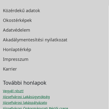
Közérdekű adatok
Okostérképek
Adatvédelem
Akadálymentesítési
nyilatkozat
Honlaptérkép
Impresszum
Karrier
További honlapok
Vegyél részt!
Józsefvárosi Lakásügynökség
Józsefvárosi lakáspályázato
Józsefvárosi Önkormányzati Bérlői csere