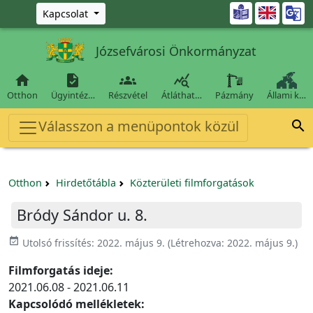
Ugrás a fő tartalomra

Kapcsolat
Józsefvárosi Önkormányzat




Otthon
Ügyintéz…
Részvétel
Átláthat…
Pázmány
Állami k…
Válasszon a menüpontok közül

Otthon
Hirdetőtábla
Közterületi filmforgatások
Bródy Sándor u. 8.
event_available
Utolsó frissítés:
2022. május 9.
(Létrehozva:
2022. május 9.
)
Filmforgatás ideje:
2021.06.08 - 2021.06.11
Kapcsolódó mellékletek: