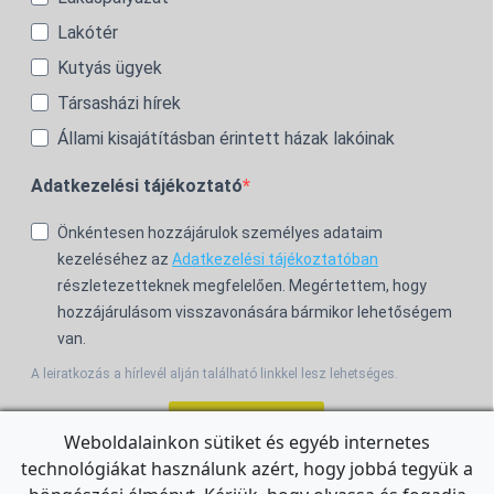
Lakótér
Kutyás ügyek
Társasházi hírek
Állami kisajátításban érintett házak lakóinak
Adatkezelési tájékoztató
Önkéntesen hozzájárulok személyes adataim
kezeléséhez az
Adatkezelési tájékoztatóban
részletezetteknek megfelelően. Megértettem, hogy
hozzájárulásom visszavonására bármikor lehetőségem
van.
A leiratkozás a hírlevél alján található linkkel lesz lehetséges.
Feliratkozom!
Weboldalainkon sütiket és egyéb internetes
technológiákat használunk azért, hogy jobbá tegyük a
For the English Newsletter, click
HERE.