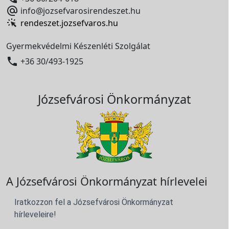

info@jozsefvarosirendeszet.hu
rendeszet.jozsefvaros.hu
Gyermekvédelmi Készenléti Szolgálat

+36 30/493-1925
Józsefvárosi Önkormányzat
A Józsefvárosi Önkormányzat hírlevelei
Iratkozzon fel a Józsefvárosi Önkormányzat
hírleveleire!