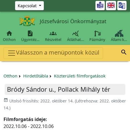
Ugrás a fő tartalomra

Kapcsolat
Józsefvárosi Önkormányzat




Otthon
Ügyintéz…
Részvétel
Átláthat…
Pázmány
Állami k…
Válasszon a menüpontok közül

Otthon
Hirdetőtábla
Közterületi filmforgatások
Bródy Sándor u., Pollack Mihály tér
event_available
Utolsó frissítés:
2022. október 14.
(Létrehozva:
2022. október
14.
)
Filmforgatás ideje:
2022.10.06 - 2022.10.06