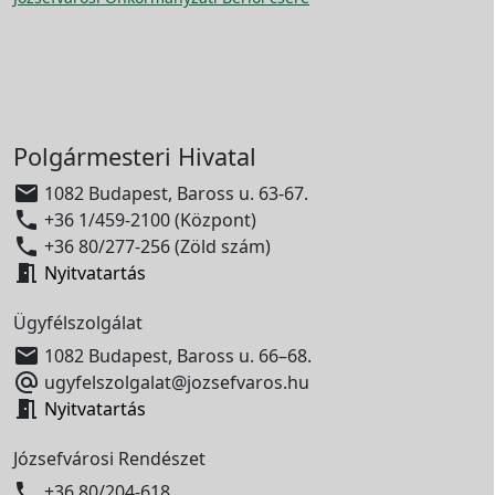
Polgármesteri Hivatal

1082 Budapest, Baross u. 63-67.

+36 1/459-2100 (Központ)

+36 80/277-256 (Zöld szám)

Nyitvatartás
Ügyfélszolgálat

1082 Budapest, Baross u. 66–68.

ugyfelszolgalat@jozsefvaros.hu

Nyitvatartás
Józsefvárosi Rendészet

+36 80/204-618