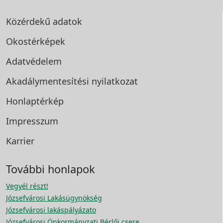
Közérdekű adatok
Okostérképek
Adatvédelem
Akadálymentesítési
nyilatkozat
Honlaptérkép
Impresszum
Karrier
További honlapok
Vegyél részt!
Józsefvárosi Lakásügynökség
Józsefvárosi lakáspályázato
Józsefvárosi Önkormányzati Bérlői csere