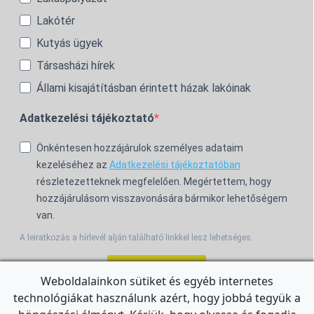
Lakótér
Kutyás ügyek
Társasházi hírek
Állami kisajátításban érintett házak lakóinak
Adatkezelési tájékoztató
Önkéntesen hozzájárulok személyes adataim
kezeléséhez az
Adatkezelési tájékoztatóban
részletezetteknek megfelelően. Megértettem, hogy
hozzájárulásom visszavonására bármikor lehetőségem
van.
A leiratkozás a hírlevél alján található linkkel lesz lehetséges.
Feliratkozom!
Weboldalainkon sütiket és egyéb internetes
technológiákat használunk azért, hogy jobbá tegyük a
For the English Newsletter, click
HERE.