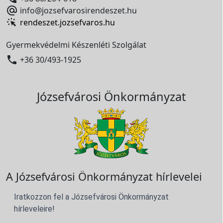

info@jozsefvarosirendeszet.hu
rendeszet.jozsefvaros.hu
Gyermekvédelmi Készenléti Szolgálat

+36 30/493-1925
Józsefvárosi Önkormányzat
A Józsefvárosi Önkormányzat hírlevelei
Iratkozzon fel a Józsefvárosi Önkormányzat
hírleveleire!