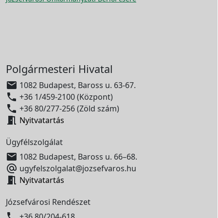
Polgármesteri Hivatal

1082 Budapest, Baross u. 63-67.

+36 1/459-2100 (Központ)

+36 80/277-256 (Zöld szám)

Nyitvatartás
Ügyfélszolgálat

1082 Budapest, Baross u. 66–68.

ugyfelszolgalat@jozsefvaros.hu

Nyitvatartás
Józsefvárosi Rendészet

+36 80/204-618