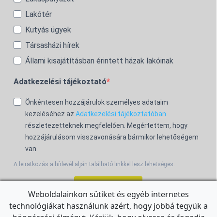
Lakótér
Kutyás ügyek
Társasházi hírek
Állami kisajátításban érintett házak lakóinak
Adatkezelési tájékoztató
Önkéntesen hozzájárulok személyes adataim
kezeléséhez az
Adatkezelési tájékoztatóban
részletezetteknek megfelelően. Megértettem, hogy
hozzájárulásom visszavonására bármikor lehetőségem
van.
A leiratkozás a hírlevél alján található linkkel lesz lehetséges.
Feliratkozom!
Weboldalainkon sütiket és egyéb internetes
technológiákat használunk azért, hogy jobbá tegyük a
For the English Newsletter, click
HERE.