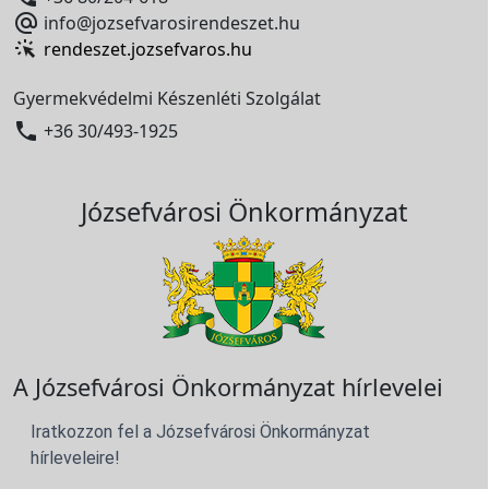

info@jozsefvarosirendeszet.hu
rendeszet.jozsefvaros.hu
Gyermekvédelmi Készenléti Szolgálat

+36 30/493-1925
Józsefvárosi Önkormányzat
A Józsefvárosi Önkormányzat hírlevelei
Iratkozzon fel a Józsefvárosi Önkormányzat
hírleveleire!