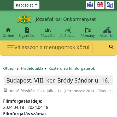
Ugrás a fő tartalomra

Kapcsolat
Józsefvárosi Önkormányzat




Otthon
Ügyintéz…
Részvétel
Átláthat…
Pázmány
Állami k…
Válasszon a menüpontok közül

Otthon
Hirdetőtábla
Közterületi filmforgatások
Budapest, VIII. ker. Bródy Sándor u. 16.
event_available
Utolsó frissítés:
2024. július 12.
(Létrehozva:
2024. július 12.
)
Filmforgatás ideje:
2024.04.18 - 2024.04.18
Filmforgatás száma: