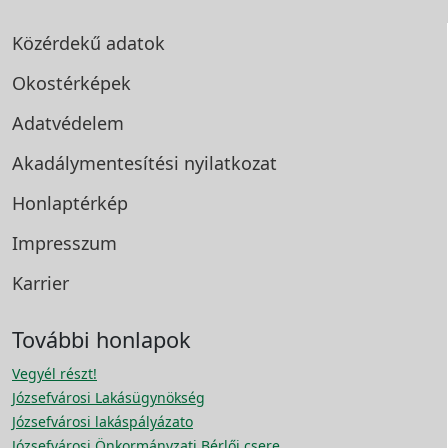
Közérdekű adatok
Okostérképek
Adatvédelem
Akadálymentesítési
nyilatkozat
Honlaptérkép
Impresszum
Karrier
További honlapok
Vegyél részt!
Józsefvárosi Lakásügynökség
Józsefvárosi lakáspályázato
Józsefvárosi Önkormányzati Bérlői csere