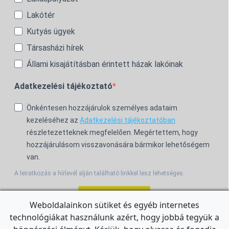
Lakótér
Kutyás ügyek
Társasházi hírek
Állami kisajátításban érintett házak lakóinak
Adatkezelési tájékoztató
Önkéntesen hozzájárulok személyes adataim
kezeléséhez az
Adatkezelési tájékoztatóban
részletezetteknek megfelelően. Megértettem, hogy
hozzájárulásom visszavonására bármikor lehetőségem
van.
A leiratkozás a hírlevél alján található linkkel lesz lehetséges.
Feliratkozom!
Weboldalainkon sütiket és egyéb internetes
technológiákat használunk azért, hogy jobbá tegyük a
For the English Newsletter, click
HERE.