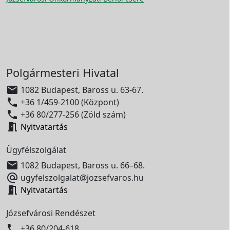
Polgármesteri Hivatal

1082 Budapest, Baross u. 63-67.

+36 1/459-2100 (Központ)

+36 80/277-256 (Zöld szám)

Nyitvatartás
Ügyfélszolgálat

1082 Budapest, Baross u. 66–68.

ugyfelszolgalat@jozsefvaros.hu

Nyitvatartás
Józsefvárosi Rendészet

+36 80/204-618