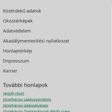
Közérdekű adatok
Okostérképek
Adatvédelem
Akadálymentesítési
nyilatkozat
Honlaptérkép
Impresszum
Karrier
További honlapok
Vegyél részt!
Józsefvárosi Lakásügynökség
Józsefvárosi lakáspályázato
Józsefvárosi Önkormányzati Bérlői csere