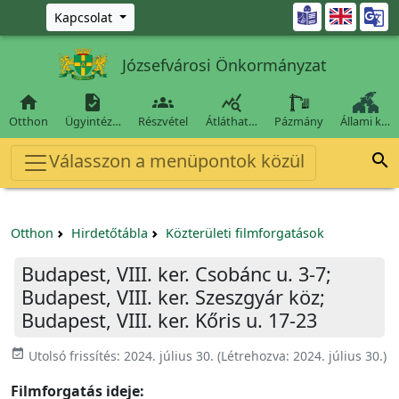
Ugrás a fő tartalomra

Kapcsolat
Józsefvárosi Önkormányzat




Otthon
Ügyintéz…
Részvétel
Átláthat…
Pázmány
Állami k…
Válasszon a menüpontok közül

Otthon
Hirdetőtábla
Közterületi filmforgatások
Budapest, VIII. ker. Csobánc u. 3-7;
Budapest, VIII. ker. Szeszgyár köz;
Budapest, VIII. ker. Kőris u. 17-23
event_available
Utolsó frissítés:
2024. július 30.
(Létrehozva:
2024. július 30.
)
Filmforgatás ideje: