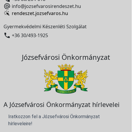

info@jozsefvarosirendeszet.hu
rendeszet.jozsefvaros.hu
Gyermekvédelmi Készenléti Szolgálat

+36 30/493-1925
Józsefvárosi Önkormányzat
A Józsefvárosi Önkormányzat hírlevelei
Iratkozzon fel a Józsefvárosi Önkormányzat
hírleveleire!