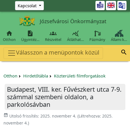
Ugrás a fő tartalomra

Kapcsolat
Józsefvárosi Önkormányzat




Otthon
Ügyintéz…
Részvétel
Átláthat…
Pázmány
Állami k…
Válasszon a menüpontok közül

Otthon
Hirdetőtábla
Közterületi filmforgatások
Budapest, VIII. ker. Fűvészkert utca 7-9.
számmal szembeni oldalon, a
parkolósávban
event_available
Utolsó frissítés:
2025. november 4.
(Létrehozva:
2025.
november 4.
)