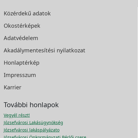
Közérdekű adatok
Okostérképek
Adatvédelem
Akadálymentesítési
nyilatkozat
Honlaptérkép
Impresszum
Karrier
További honlapok
Vegyél részt!
Józsefvárosi Lakásügynökség
Józsefvárosi lakáspályázato
Józsefvárosi Önkormányzati Bérlői csere