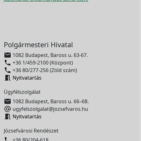
Polgármesteri Hivatal

1082 Budapest, Baross u. 63-67.

+36 1/459-2100 (Központ)

+36 80/277-256 (Zöld szám)

Nyitvatartás
Ügyfélszolgálat

1082 Budapest, Baross u. 66–68.

ugyfelszolgalat@jozsefvaros.hu

Nyitvatartás
Józsefvárosi Rendészet

+36 80/204-618