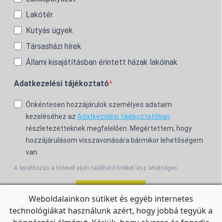
Lakótér
Kutyás ügyek
Társasházi hírek
Állami kisajátításban érintett házak lakóinak
Adatkezelési tájékoztató
Önkéntesen hozzájárulok személyes adataim
kezeléséhez az
Adatkezelési tájékoztatóban
részletezetteknek megfelelően. Megértettem, hogy
hozzájárulásom visszavonására bármikor lehetőségem
van.
A leiratkozás a hírlevél alján található linkkel lesz lehetséges.
Feliratkozom!
Weboldalainkon sütiket és egyéb internetes
technológiákat használunk azért, hogy jobbá tegyük a
For the English Newsletter, click
HERE.