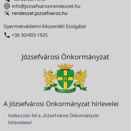

info@jozsefvarosirendeszet.hu
rendeszet.jozsefvaros.hu
Gyermekvédelmi Készenléti Szolgálat

+36 30/493-1925
Józsefvárosi Önkormányzat
A Józsefvárosi Önkormányzat hírlevelei
Iratkozzon fel a Józsefvárosi Önkormányzat
hírleveleire!