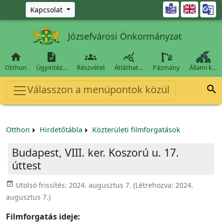
Ugrás a fő tartalomra

Kapcsolat
Józsefvárosi Önkormányzat




Otthon
Ügyintéz…
Részvétel
Átláthat…
Pázmány
Állami k…
Válasszon a menüpontok közül

Otthon
Hirdetőtábla
Közterületi filmforgatások
Budapest, VIII. ker. Koszorú u. 17.
úttest
event_available
Utolsó frissítés:
2024. augusztus 7.
(Létrehozva:
2024.
augusztus 7.
)
Filmforgatás ideje: