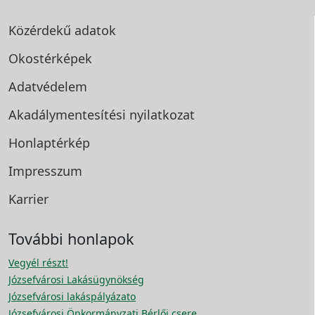
Közérdekű adatok
Okostérképek
Adatvédelem
Akadálymentesítési
nyilatkozat
Honlaptérkép
Impresszum
Karrier
További honlapok
Vegyél részt!
Józsefvárosi Lakásügynökség
Józsefvárosi lakáspályázato
Józsefvárosi Önkormányzati Bérlői csere