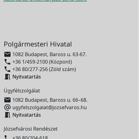
Polgármesteri Hivatal

1082 Budapest, Baross u. 63-67.

+36 1/459-2100 (Központ)

+36 80/277-256 (Zöld szám)

Nyitvatartás
Ügyfélszolgálat

1082 Budapest, Baross u. 66–68.

ugyfelszolgalat@jozsefvaros.hu

Nyitvatartás
Józsefvárosi Rendészet

+36 80/204-618