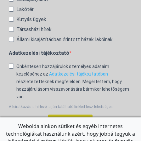
Lakótér
Kutyás ügyek
Társasházi hírek
Állami kisajátításban érintett házak lakóinak
Adatkezelési tájékoztató
Önkéntesen hozzájárulok személyes adataim
kezeléséhez az
Adatkezelési tájékoztatóban
részletezetteknek megfelelően. Megértettem, hogy
hozzájárulásom visszavonására bármikor lehetőségem
van.
A leiratkozás a hírlevél alján található linkkel lesz lehetséges.
Feliratkozom!
Weboldalainkon sütiket és egyéb internetes
technológiákat használunk azért, hogy jobbá tegyük a
For the English Newsletter, click
HERE.