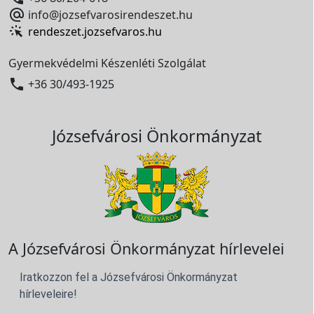

info@jozsefvarosirendeszet.hu
rendeszet.jozsefvaros.hu
Gyermekvédelmi Készenléti Szolgálat

+36 30/493-1925
Józsefvárosi Önkormányzat
A Józsefvárosi Önkormányzat hírlevelei
Iratkozzon fel a Józsefvárosi Önkormányzat
hírleveleire!