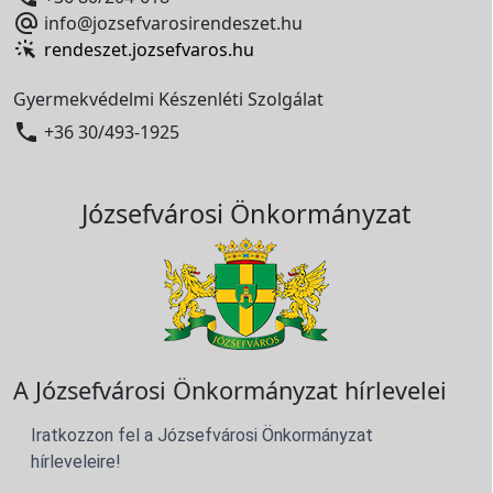

info@jozsefvarosirendeszet.hu
rendeszet.jozsefvaros.hu
Gyermekvédelmi Készenléti Szolgálat

+36 30/493-1925
Józsefvárosi Önkormányzat
A Józsefvárosi Önkormányzat hírlevelei
Iratkozzon fel a Józsefvárosi Önkormányzat
hírleveleire!