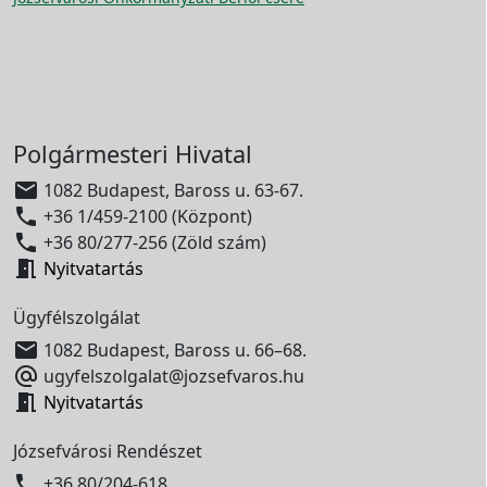
Polgármesteri Hivatal

1082 Budapest, Baross u. 63-67.

+36 1/459-2100 (Központ)

+36 80/277-256 (Zöld szám)

Nyitvatartás
Ügyfélszolgálat

1082 Budapest, Baross u. 66–68.

ugyfelszolgalat@jozsefvaros.hu

Nyitvatartás
Józsefvárosi Rendészet

+36 80/204-618