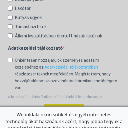
Lakótér
Kutyás ügyek
Társasházi hírek
Állami kisajátításban érintett házak lakóinak
Adatkezelési tájékoztató
Önkéntesen hozzájárulok személyes adataim
kezeléséhez az
Adatkezelési tájékoztatóban
részletezetteknek megfelelően. Megértettem, hogy
hozzájárulásom visszavonására bármikor lehetőségem
van.
A leiratkozás a hírlevél alján található linkkel lesz lehetséges.
Feliratkozom!
Weboldalainkon sütiket és egyéb internetes
technológiákat használunk azért, hogy jobbá tegyük a
For the English Newsletter, click
HERE.