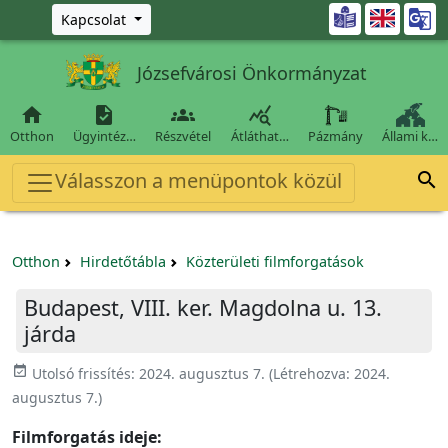
Ugrás a fő tartalomra

Kapcsolat
Józsefvárosi Önkormányzat




Otthon
Ügyintéz…
Részvétel
Átláthat…
Pázmány
Állami k…
Válasszon a menüpontok közül

Otthon
Hirdetőtábla
Közterületi filmforgatások
Budapest, VIII. ker. Magdolna u. 13.
járda
event_available
Utolsó frissítés:
2024. augusztus 7.
(Létrehozva:
2024.
augusztus 7.
)
Filmforgatás ideje: