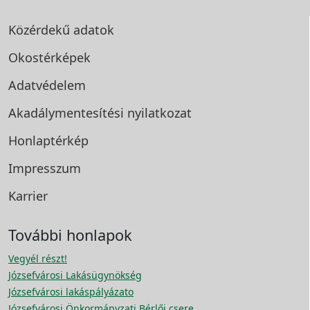
Közérdekű adatok
Okostérképek
Adatvédelem
Akadálymentesítési
nyilatkozat
Honlaptérkép
Impresszum
Karrier
További honlapok
Vegyél részt!
Józsefvárosi Lakásügynökség
Józsefvárosi lakáspályázato
Józsefvárosi Önkormányzati Bérlői csere