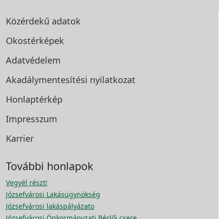
Közérdekű adatok
Okostérképek
Adatvédelem
Akadálymentesítési
nyilatkozat
Honlaptérkép
Impresszum
Karrier
További honlapok
Vegyél részt!
Józsefvárosi Lakásügynökség
Józsefvárosi lakáspályázato
Józsefvárosi Önkormányzati Bérlői csere