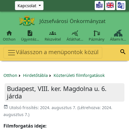
Ugrás a fő tartalomra

Kapcsolat
Józsefvárosi Önkormányzat




Otthon
Ügyintéz…
Részvétel
Átláthat…
Pázmány
Állami k…
Válasszon a menüpontok közül

Otthon
Hirdetőtábla
Közterületi filmforgatások
Budapest, VIII. ker. Magdolna u. 6.
járda
event_available
Utolsó frissítés:
2024. augusztus 7.
(Létrehozva:
2024.
augusztus 7.
)
Filmforgatás ideje: