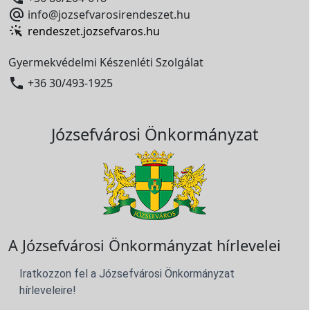

info@jozsefvarosirendeszet.hu
rendeszet.jozsefvaros.hu
Gyermekvédelmi Készenléti Szolgálat

+36 30/493-1925
Józsefvárosi Önkormányzat
A Józsefvárosi Önkormányzat hírlevelei
Iratkozzon fel a Józsefvárosi Önkormányzat
hírleveleire!