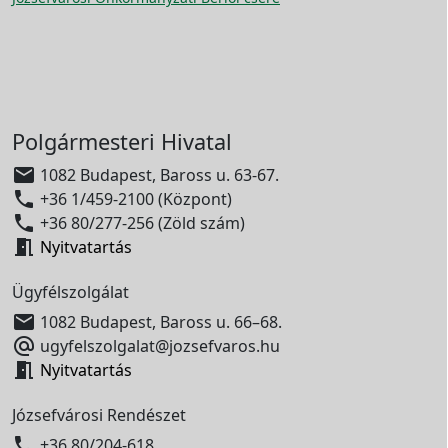
Polgármesteri Hivatal

1082 Budapest, Baross u. 63-67.

+36 1/459-2100 (Központ)

+36 80/277-256 (Zöld szám)

Nyitvatartás
Ügyfélszolgálat

1082 Budapest, Baross u. 66–68.

ugyfelszolgalat@jozsefvaros.hu

Nyitvatartás
Józsefvárosi Rendészet

+36 80/204-618