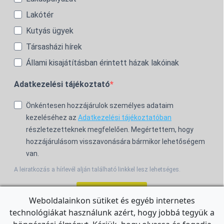
Lakótér
Kutyás ügyek
Társasházi hírek
Állami kisajátításban érintett házak lakóinak
Adatkezelési tájékoztató
Önkéntesen hozzájárulok személyes adataim
kezeléséhez az
Adatkezelési tájékoztatóban
részletezetteknek megfelelően. Megértettem, hogy
hozzájárulásom visszavonására bármikor lehetőségem
van.
A leiratkozás a hírlevél alján található linkkel lesz lehetséges.
Feliratkozom!
Weboldalainkon sütiket és egyéb internetes
technológiákat használunk azért, hogy jobbá tegyük a
For the English Newsletter, click
HERE.