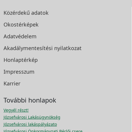
Közérdekű adatok
Okostérképek
Adatvédelem
Akadálymentesítési
nyilatkozat
Honlaptérkép
Impresszum
Karrier
További honlapok
Vegyél részt!
Józsefvárosi Lakásügynökség
Józsefvárosi lakáspályázato
Józsefvárosi Önkormányzati Bérlői csere