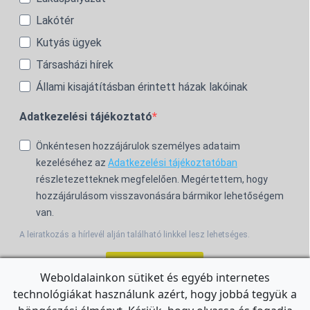
Lakótér
Kutyás ügyek
Társasházi hírek
Állami kisajátításban érintett házak lakóinak
Adatkezelési tájékoztató
Önkéntesen hozzájárulok személyes adataim
kezeléséhez az
Adatkezelési tájékoztatóban
részletezetteknek megfelelően. Megértettem, hogy
hozzájárulásom visszavonására bármikor lehetőségem
van.
A leiratkozás a hírlevél alján található linkkel lesz lehetséges.
Feliratkozom!
Weboldalainkon sütiket és egyéb internetes
technológiákat használunk azért, hogy jobbá tegyük a
For the English Newsletter, click
HERE.