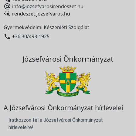

info@jozsefvarosirendeszet.hu
rendeszet.jozsefvaros.hu
Gyermekvédelmi Készenléti Szolgálat

+36 30/493-1925
Józsefvárosi Önkormányzat
A Józsefvárosi Önkormányzat hírlevelei
Iratkozzon fel a Józsefvárosi Önkormányzat
hírleveleire!