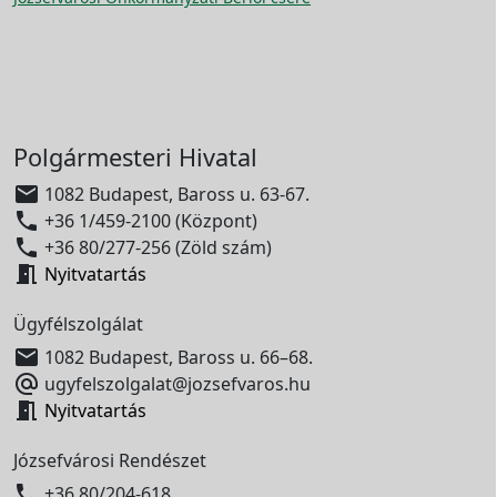
Polgármesteri Hivatal

1082 Budapest, Baross u. 63-67.

+36 1/459-2100 (Központ)

+36 80/277-256 (Zöld szám)

Nyitvatartás
Ügyfélszolgálat

1082 Budapest, Baross u. 66–68.

ugyfelszolgalat@jozsefvaros.hu

Nyitvatartás
Józsefvárosi Rendészet

+36 80/204-618