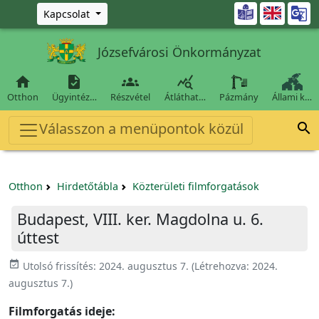
Ugrás a fő tartalomra

Kapcsolat
Józsefvárosi Önkormányzat




Otthon
Ügyintéz…
Részvétel
Átláthat…
Pázmány
Állami k…
Válasszon a menüpontok közül

Otthon
Hirdetőtábla
Közterületi filmforgatások
Budapest, VIII. ker. Magdolna u. 6.
úttest
event_available
Utolsó frissítés:
2024. augusztus 7.
(Létrehozva:
2024.
augusztus 7.
)
Filmforgatás ideje: