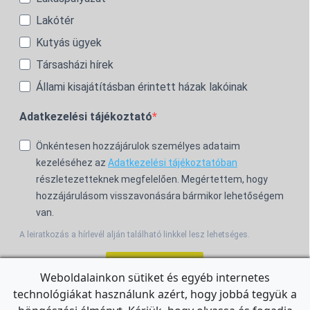
Lakótér
Kutyás ügyek
Társasházi hírek
Állami kisajátításban érintett házak lakóinak
Adatkezelési tájékoztató
Önkéntesen hozzájárulok személyes adataim
kezeléséhez az
Adatkezelési tájékoztatóban
részletezetteknek megfelelően. Megértettem, hogy
hozzájárulásom visszavonására bármikor lehetőségem
van.
A leiratkozás a hírlevél alján található linkkel lesz lehetséges.
Feliratkozom!
Weboldalainkon sütiket és egyéb internetes
technológiákat használunk azért, hogy jobbá tegyük a
For the English Newsletter, click
HERE.