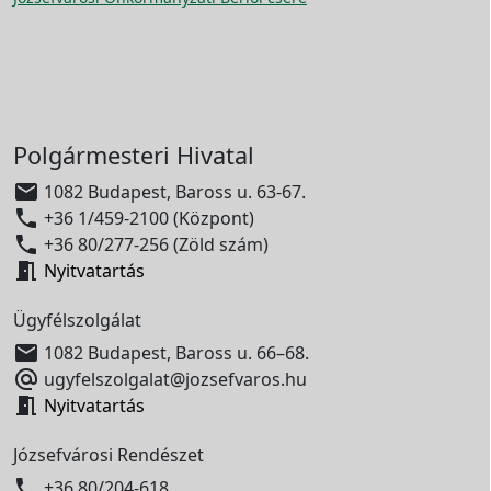
Polgármesteri Hivatal

1082 Budapest, Baross u. 63-67.

+36 1/459-2100 (Központ)

+36 80/277-256 (Zöld szám)

Nyitvatartás
Ügyfélszolgálat

1082 Budapest, Baross u. 66–68.

ugyfelszolgalat@jozsefvaros.hu

Nyitvatartás
Józsefvárosi Rendészet

+36 80/204-618