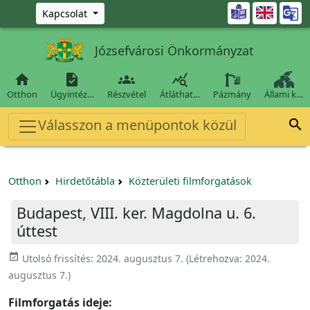
Ugrás a fő tartalomra

Kapcsolat
Józsefvárosi Önkormányzat




Otthon
Ügyintéz…
Részvétel
Átláthat…
Pázmány
Állami k…
Válasszon a menüpontok közül

Otthon
Hirdetőtábla
Közterületi filmforgatások
Budapest, VIII. ker. Magdolna u. 6.
úttest
event_available
Utolsó frissítés:
2024. augusztus 7.
(Létrehozva:
2024.
augusztus 7.
)
Filmforgatás ideje: