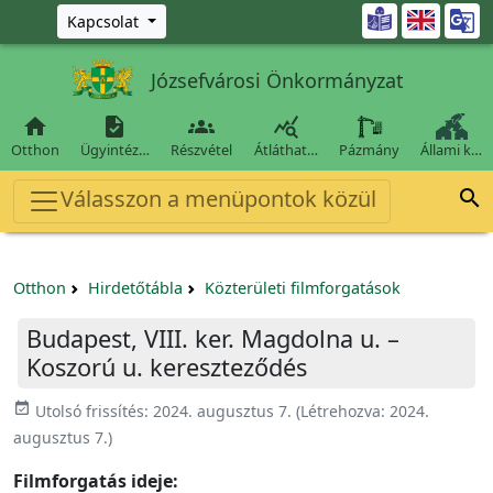
Ugrás a fő tartalomra

Kapcsolat
Józsefvárosi Önkormányzat




Otthon
Ügyintéz…
Részvétel
Átláthat…
Pázmány
Állami k…
Válasszon a menüpontok közül

Otthon
Hirdetőtábla
Közterületi filmforgatások
Budapest, VIII. ker. Magdolna u. –
Koszorú u. kereszteződés
event_available
Utolsó frissítés:
2024. augusztus 7.
(Létrehozva:
2024.
augusztus 7.
)
Filmforgatás ideje: