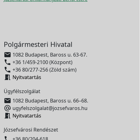
Polgármesteri Hivatal

1082 Budapest, Baross u. 63-67.

+36 1/459-2100 (Központ)

+36 80/277-256 (Zöld szám)

Nyitvatartás
Ügyfélszolgálat

1082 Budapest, Baross u. 66–68.

ugyfelszolgalat@jozsefvaros.hu

Nyitvatartás
Józsefvárosi Rendészet

+36 80/204-618