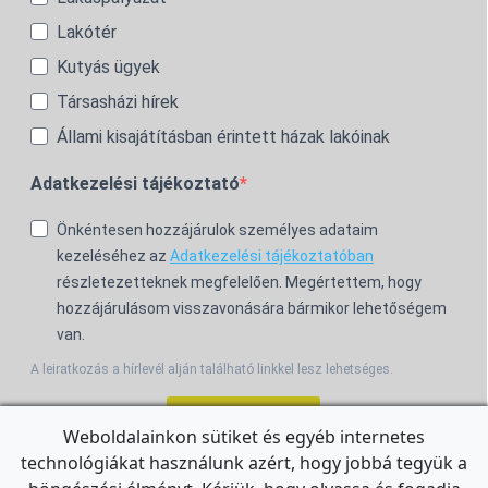
Lakótér
Kutyás ügyek
Társasházi hírek
Állami kisajátításban érintett házak lakóinak
Adatkezelési tájékoztató
Önkéntesen hozzájárulok személyes adataim
kezeléséhez az
Adatkezelési tájékoztatóban
részletezetteknek megfelelően. Megértettem, hogy
hozzájárulásom visszavonására bármikor lehetőségem
van.
A leiratkozás a hírlevél alján található linkkel lesz lehetséges.
Feliratkozom!
Weboldalainkon sütiket és egyéb internetes
technológiákat használunk azért, hogy jobbá tegyük a
For the English Newsletter, click
HERE.