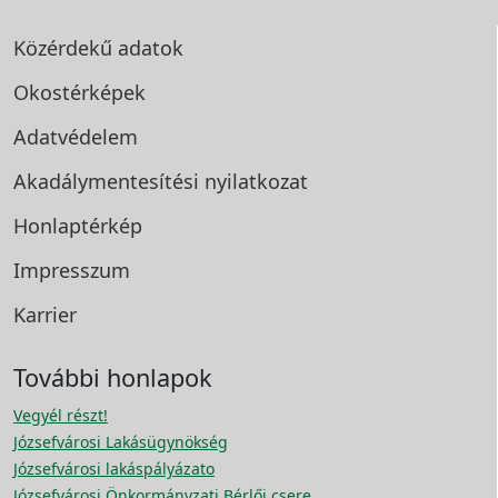
Közérdekű adatok
Okostérképek
Adatvédelem
Akadálymentesítési
nyilatkozat
Honlaptérkép
Impresszum
Karrier
További honlapok
Vegyél részt!
Józsefvárosi Lakásügynökség
Józsefvárosi lakáspályázato
Józsefvárosi Önkormányzati Bérlői csere