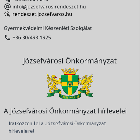

info@jozsefvarosirendeszet.hu
rendeszet.jozsefvaros.hu
Gyermekvédelmi Készenléti Szolgálat

+36 30/493-1925
Józsefvárosi Önkormányzat
A Józsefvárosi Önkormányzat hírlevelei
Iratkozzon fel a Józsefvárosi Önkormányzat
hírleveleire!