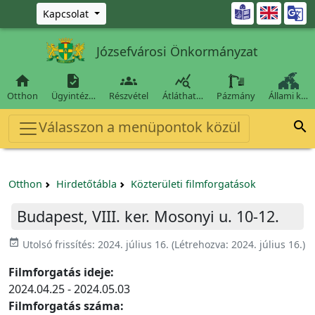
Ugrás a fő tartalomra

Kapcsolat
Józsefvárosi Önkormányzat




Otthon
Ügyintéz…
Részvétel
Átláthat…
Pázmány
Állami k…
Válasszon a menüpontok közül

Otthon
Hirdetőtábla
Közterületi filmforgatások
Budapest, VIII. ker. Mosonyi u. 10-12.
event_available
Utolsó frissítés:
2024. július 16.
(Létrehozva:
2024. július 16.
)
Filmforgatás ideje:
2024.04.25 - 2024.05.03
Filmforgatás száma: