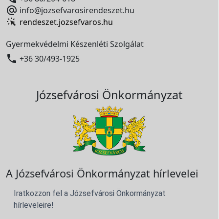

info@jozsefvarosirendeszet.hu
rendeszet.jozsefvaros.hu
Gyermekvédelmi Készenléti Szolgálat

+36 30/493-1925
Józsefvárosi Önkormányzat
A Józsefvárosi Önkormányzat hírlevelei
Iratkozzon fel a Józsefvárosi Önkormányzat
hírleveleire!