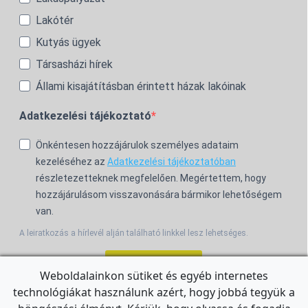
Lakótér
Kutyás ügyek
Társasházi hírek
Állami kisajátításban érintett házak lakóinak
Adatkezelési tájékoztató
Önkéntesen hozzájárulok személyes adataim
kezeléséhez az
Adatkezelési tájékoztatóban
részletezetteknek megfelelően. Megértettem, hogy
hozzájárulásom visszavonására bármikor lehetőségem
van.
A leiratkozás a hírlevél alján található linkkel lesz lehetséges.
Feliratkozom!
Weboldalainkon sütiket és egyéb internetes
technológiákat használunk azért, hogy jobbá tegyük a
For the English Newsletter, click
HERE.