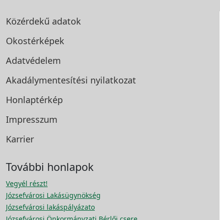
Közérdekű adatok
Okostérképek
Adatvédelem
Akadálymentesítési
nyilatkozat
Honlaptérkép
Impresszum
Karrier
További honlapok
Vegyél részt!
Józsefvárosi Lakásügynökség
Józsefvárosi lakáspályázato
Józsefvárosi Önkormányzati Bérlői csere