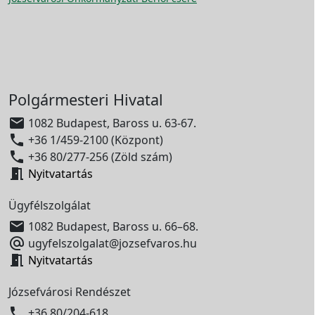
Polgármesteri Hivatal

1082 Budapest, Baross u. 63-67.

+36 1/459-2100 (Központ)

+36 80/277-256 (Zöld szám)

Nyitvatartás
Ügyfélszolgálat

1082 Budapest, Baross u. 66–68.

ugyfelszolgalat@jozsefvaros.hu

Nyitvatartás
Józsefvárosi Rendészet

+36 80/204-618