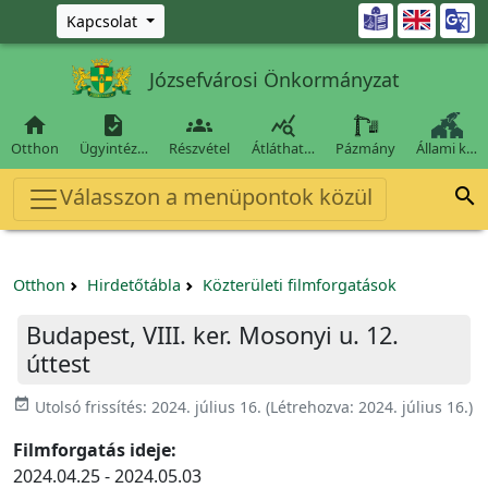
Ugrás a fő tartalomra

Kapcsolat
Józsefvárosi Önkormányzat




Otthon
Ügyintéz…
Részvétel
Átláthat…
Pázmány
Állami k…
Válasszon a menüpontok közül

Otthon
Hirdetőtábla
Közterületi filmforgatások
Budapest, VIII. ker. Mosonyi u. 12.
úttest
event_available
Utolsó frissítés:
2024. július 16.
(Létrehozva:
2024. július 16.
)
Filmforgatás ideje:
2024.04.25 - 2024.05.03