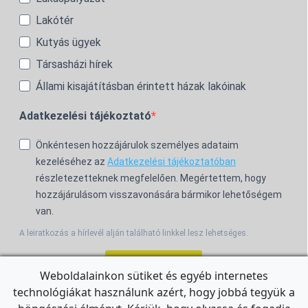
Lakótér
Kutyás ügyek
Társasházi hírek
Állami kisajátításban érintett házak lakóinak
Adatkezelési tájékoztató
Önkéntesen hozzájárulok személyes adataim
kezeléséhez az
Adatkezelési tájékoztatóban
részletezetteknek megfelelően. Megértettem, hogy
hozzájárulásom visszavonására bármikor lehetőségem
van.
A leiratkozás a hírlevél alján található linkkel lesz lehetséges.
Feliratkozom!
Weboldalainkon sütiket és egyéb internetes
technológiákat használunk azért, hogy jobbá tegyük a
For the English Newsletter, click
HERE.