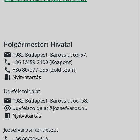
Polgármesteri Hivatal

1082 Budapest, Baross u. 63-67.

+36 1/459-2100 (Központ)

+36 80/277-256 (Zöld szám)

Nyitvatartás
Ügyfélszolgálat

1082 Budapest, Baross u. 66–68.

ugyfelszolgalat@jozsefvaros.hu

Nyitvatartás
Józsefvárosi Rendészet

+36 80/204-618