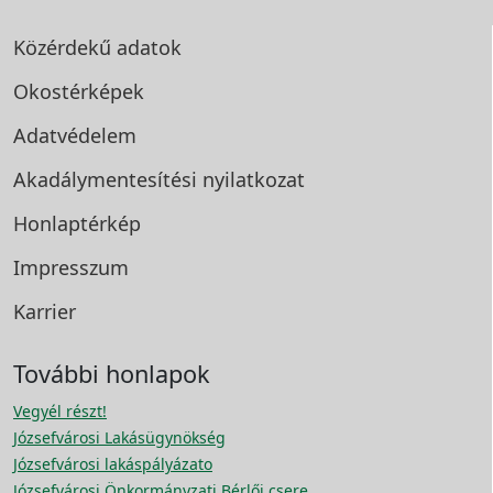
Közérdekű adatok
Okostérképek
Adatvédelem
Akadálymentesítési
nyilatkozat
Honlaptérkép
Impresszum
Karrier
További honlapok
Vegyél részt!
Józsefvárosi Lakásügynökség
Józsefvárosi lakáspályázato
Józsefvárosi Önkormányzati Bérlői csere