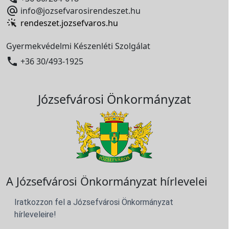

info@jozsefvarosirendeszet.hu
rendeszet.jozsefvaros.hu
Gyermekvédelmi Készenléti Szolgálat

+36 30/493-1925
Józsefvárosi Önkormányzat
A Józsefvárosi Önkormányzat hírlevelei
Iratkozzon fel a Józsefvárosi Önkormányzat
hírleveleire!