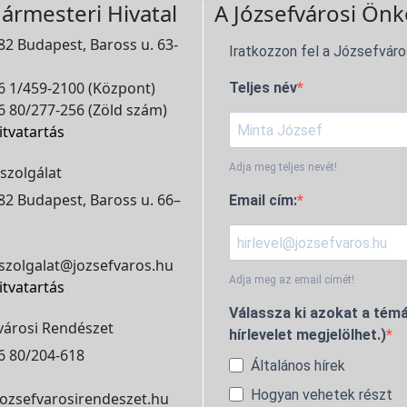
ármesteri Hivatal
A Józsefvárosi Önk
2 Budapest, Baross u. 63-
Iratkozzon fel a Józsefváro
 1/459-2100 (Központ)
Teljes név
 80/277-256 (Zöld szám)
itvatartás
Adja meg teljes nevét!
szolgálat
2 Budapest, Baross u. 66–
Email cím:
szolgalat@jozsefvaros.hu
Adja meg az email címét!
itvatartás
Válassza ki azokat a témá
városi Rendészet
hírlevelet megjelölhet.)
6 80/204-618
Általános hírek
Hogyan vehetek részt
ozsefvarosirendeszet.hu