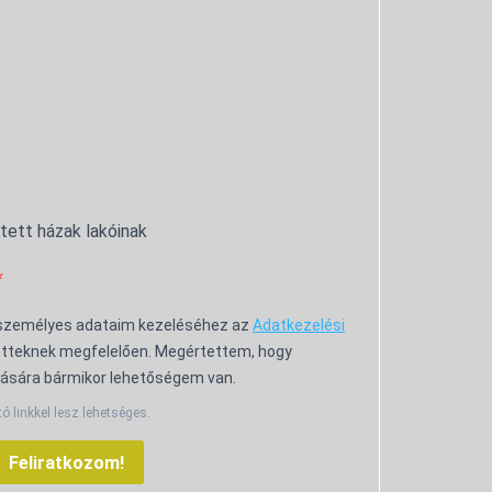
ntett házak lakóinak
 személyes adataim kezeléséhez az
Adatkezelési
tteknek megfelelően. Megértettem, hogy
ására bármikor lehetőségem van.
tó linkkel lesz lehetséges.
Feliratkozom!