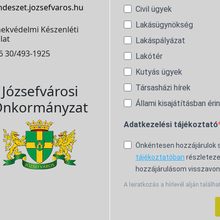
ndeszet.jozsefvaros.hu
Civil ügyek
Lakásügynökség
ekvédelmi Készenléti
lat
Lakáspályázat
6 30/493-1925
Lakótér
Kutyás ügyek
Józsefvárosi
Társasházi hírek
nkormányzat
Állami kisajátításban éri
Adatkezelési tájékoztató
Önkéntesen hozzájárulok
tájékoztatóban
részleteze
hozzájárulásom visszavon
A leiratkozás a hírlevél alján találha