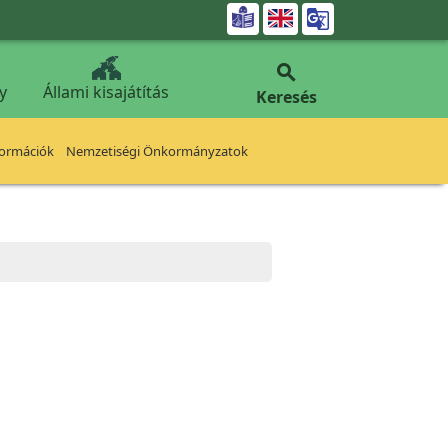


y
Állami kisajátítás
Keresés
formációk
Nemzetiségi Önkormányzatok