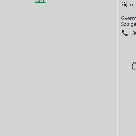
csere
re
Gyerm
Szolgá

+3
Ö