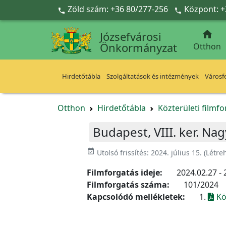
Ugrás a fő tartalomra
Zöld szám: +36 80/277-256
Központ: +



Józsefvárosi
Önkormányzat
Otthon
Hirdetőtábla
Szolgáltatások és intézmények
Városfe
Otthon
Hirdetőtábla
Közterületi filmf
Budapest, VIII. ker. Na
event_available
Utolsó frissítés:
2024. július 15.
(Létre
Filmforgatás ideje:
2024.02.27 - 
Filmforgatás száma:
101/2024
Kapcsolódó mellékletek:
1.
Kö