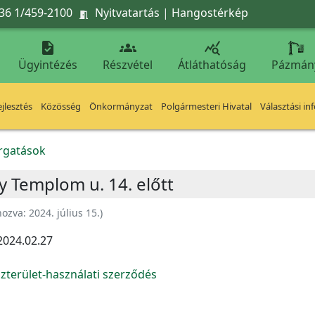
36 1/459-2100
Nyitvatartás
|
Hangostérkép




Ügyintézés
Részvétel
Átláthatóság
Pázmán
jlesztés
Közösség
Önkormányzat
Polgármesteri Hivatal
Választási in
orgatások
gy Templom u. 14. előtt
hozva:
2024. július 15.
)
2024.02.27
zterület-használati szerződés