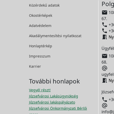
Polg
Közérdekű adatok

108
Okostérképek
67.

+36
Adatvédelem

+36
Akadálymentesítési
nyilatkozat

Ny
Honlaptérkép
Ügyfél

108
Impresszum
68.
Karrier

ugyfel
További honlapok

Ny
Vegyél részt!
József
Józsefvárosi Lakásügynökség

+3
Józsefvárosi lakáspályázato

Józsefvárosi Önkormányzati Bérlői
info@j