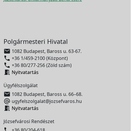
Polgármesteri Hivatal

1082 Budapest, Baross u. 63-67.

+36 1/459-2100 (Központ)

+36 80/277-256 (Zöld szám)

Nyitvatartás
Ügyfélszolgálat

1082 Budapest, Baross u. 66–68.

ugyfelszolgalat@jozsefvaros.hu

Nyitvatartás
Józsefvárosi Rendészet

+36 80/204-618