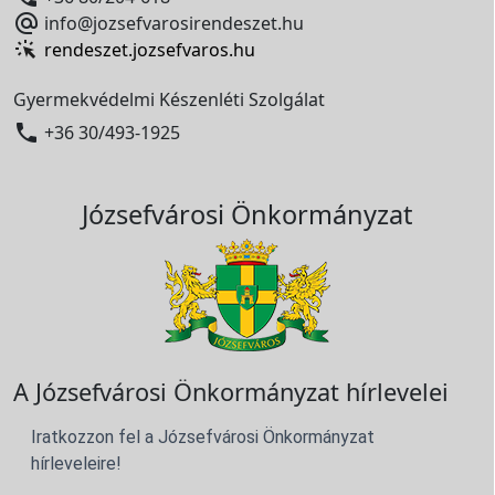

info@jozsefvarosirendeszet.hu
rendeszet.jozsefvaros.hu
Gyermekvédelmi Készenléti Szolgálat

+36 30/493-1925
Józsefvárosi Önkormányzat
A Józsefvárosi Önkormányzat hírlevelei
Iratkozzon fel a Józsefvárosi Önkormányzat
hírleveleire!