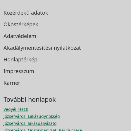
Közérdekű adatok
Okostérképek
Adatvédelem
Akadálymentesítési
nyilatkozat
Honlaptérkép
Impresszum
Karrier
További honlapok
Vegyél részt!
Józsefvárosi Lakásügynökség
Józsefvárosi lakáspályázato
Józsefvárosi Önkormányzati Bérlői csere