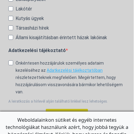
Lakótér
Kutyás ügyek
Társasházi hírek
Állami kisajátításban érintett házak lakóinak
Adatkezelési tájékoztató
Önkéntesen hozzájárulok személyes adataim
kezeléséhez az
Adatkezelési tájékoztatóban
részletezetteknek megfelelően. Megértettem, hogy
hozzájárulásom visszavonására bármikor lehetőségem
van.
A leiratkozás a hírlevél alján található linkkel lesz lehetséges.
Feliratkozom!
Weboldalainkon sütiket és egyéb internetes
technológiákat használunk azért, hogy jobbá tegyük a
For the English Newsletter, click
HERE.