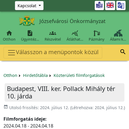
Ugrás a fő tartalomra

Kapcsolat
Józsefvárosi Önkormányzat




Otthon
Ügyintéz…
Részvétel
Átláthat…
Pázmány
Állami k…
Válasszon a menüpontok közül

Otthon
Hirdetőtábla
Közterületi filmforgatások
Budapest, VIII. ker. Pollack Mihály tér
10. járda
event_available
Utolsó frissítés:
2024. július 12.
(Létrehozva:
2024. július 12.
)
Filmforgatás ideje:
2024.04.18 - 2024.04.18