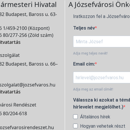
ármesteri Hivatal
A Józsefvárosi Önk
2 Budapest, Baross u. 63-
Iratkozzon fel a Józsefváro
 1/459-2100 (Központ)
Teljes név
 80/277-256 (Zöld szám)
itvatartás
Adja meg teljes nevét!
szolgálat
2 Budapest, Baross u. 66–
Email cím:
szolgalat@jozsefvaros.hu
Adja meg az email címét!
itvatartás
Válassza ki azokat a témá
városi Rendészet
hírlevelet megjelölhet.)
6 80/204-618
Általános hírek
Hogyan vehetek részt
ozsefvarosirendeszet.hu