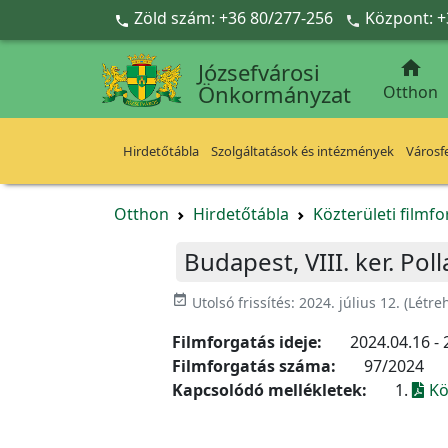
Ugrás a fő tartalomra
Zöld szám: +36 80/277-256
Központ: +



Józsefvárosi
Önkormányzat
Otthon
Hirdetőtábla
Szolgáltatások és intézmények
Városfe
Otthon
Hirdetőtábla
Közterületi filmf
Budapest, VIII. ker. Po
event_available
Utolsó frissítés:
2024. július 12.
(Létre
Filmforgatás ideje:
2024.04.16 - 
Filmforgatás száma:
97/2024
Kapcsolódó mellékletek:
1.
Kö