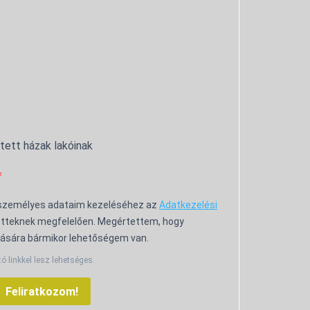
ntett házak lakóinak
 személyes adataim kezeléséhez az
Adatkezelési
tteknek megfelelően. Megértettem, hogy
ására bármikor lehetőségem van.
tó linkkel lesz lehetséges.
Feliratkozom!