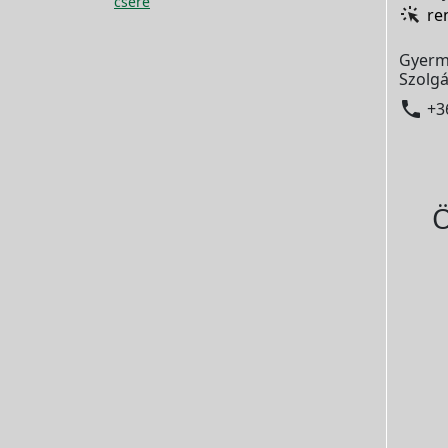
csere
re
Gyerm
Szolgá

+3
Ö