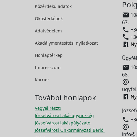
Polg
Közérdekű adatok

108
Okostérképek
67.

+36
Adatvédelem

+36
Akadálymentesítési
nyilatkozat

Ny
Honlaptérkép
Ügyfél

108
Impresszum
68.
Karrier

ugyfel
További honlapok

Ny
Vegyél részt!
József
Józsefvárosi Lakásügynökség

+3
Józsefvárosi lakáspályázato

Józsefvárosi Önkormányzati Bérlői
info@j