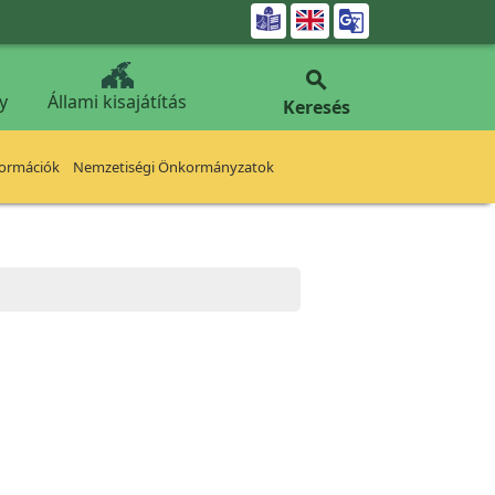


y
Állami kisajátítás
Keresés
formációk
Nemzetiségi Önkormányzatok