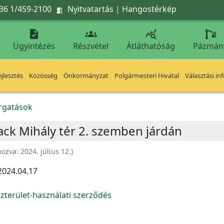
36 1/459-2100
Nyitvatartás
|
Hangostérkép




Ügyintézés
Részvétel
Átláthatóság
Pázmán
jlesztés
Közösség
Önkormányzat
Polgármesteri Hivatal
Választási in
orgatások
llack Mihály tér 2. szemben járdán
hozva:
2024. július 12.
)
2024.04.17
zterület-használati szerződés