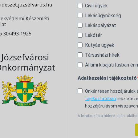
ndeszet.jozsefvaros.hu
Civil ügyek
Lakásügynökség
ekvédelmi Készenléti
lat
Lakáspályázat
6 30/493-1925
Lakótér
Kutyás ügyek
Józsefvárosi
Társasházi hírek
nkormányzat
Állami kisajátításban éri
Adatkezelési tájékoztató
Önkéntesen hozzájárulok
tájékoztatóban
részleteze
hozzájárulásom visszavon
A leiratkozás a hírlevél alján találha