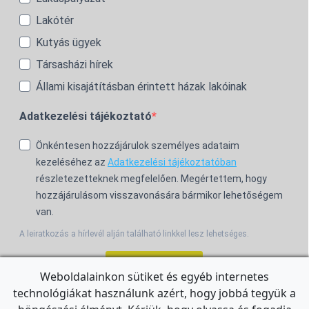
Lakótér
Kutyás ügyek
Társasházi hírek
Állami kisajátításban érintett házak lakóinak
Adatkezelési tájékoztató
Önkéntesen hozzájárulok személyes adataim
kezeléséhez az
Adatkezelési tájékoztatóban
részletezetteknek megfelelően. Megértettem, hogy
hozzájárulásom visszavonására bármikor lehetőségem
van.
A leiratkozás a hírlevél alján található linkkel lesz lehetséges.
Feliratkozom!
Weboldalainkon sütiket és egyéb internetes
technológiákat használunk azért, hogy jobbá tegyük a
For the English Newsletter, click
HERE.