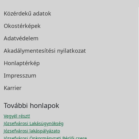
Közérdekű adatok
Okostérképek
Adatvédelem
Akadálymentesítési
nyilatkozat
Honlaptérkép
Impresszum
Karrier
További honlapok
Vegyél részt!
Józsefvárosi Lakásügynökség
Józsefvárosi lakáspályázato
Józsefvárosi Önkormányzati Bérlői csere