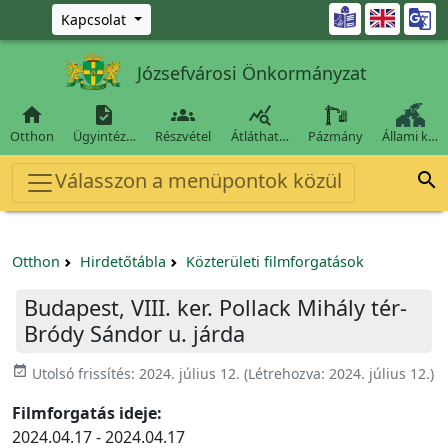
Ugrás a fő tartalomra

Kapcsolat
Józsefvárosi Önkormányzat




Otthon
Ügyintéz…
Részvétel
Átláthat…
Pázmány
Állami k…
Válasszon a menüpontok közül

Otthon
Hirdetőtábla
Közterületi filmforgatások
Budapest, VIII. ker. Pollack Mihály tér-
Bródy Sándor u. járda
event_available
Utolsó frissítés:
2024. július 12.
(Létrehozva:
2024. július 12.
)
Filmforgatás ideje:
2024.04.17 - 2024.04.17