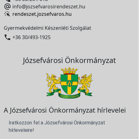

info@jozsefvarosirendeszet.hu
rendeszet.jozsefvaros.hu
Gyermekvédelmi Készenléti Szolgálat

+36 30/493-1925
Józsefvárosi Önkormányzat
A Józsefvárosi Önkormányzat hírlevelei
Iratkozzon fel a Józsefvárosi Önkormányzat
hírleveleire!