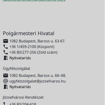
Polgármesteri Hivatal

1082 Budapest, Baross u. 63-67.

+36 1/459-2100 (Központ)

+36 80/277-256 (Zöld szám)

Nyitvatartás
Ügyfélszolgálat

1082 Budapest, Baross u. 66–68.

ugyfelszolgalat@jozsefvaros.hu

Nyitvatartás
Józsefvárosi Rendészet

+36 80/204-618