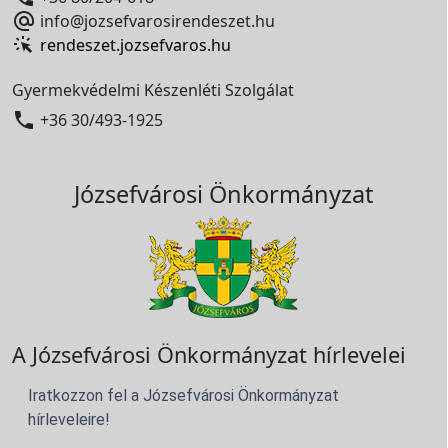

info@jozsefvarosirendeszet.hu
rendeszet.jozsefvaros.hu
Gyermekvédelmi Készenléti Szolgálat

+36 30/493-1925
Józsefvárosi Önkormányzat
A Józsefvárosi Önkormányzat hírlevelei
Iratkozzon fel a Józsefvárosi Önkormányzat
hírleveleire!