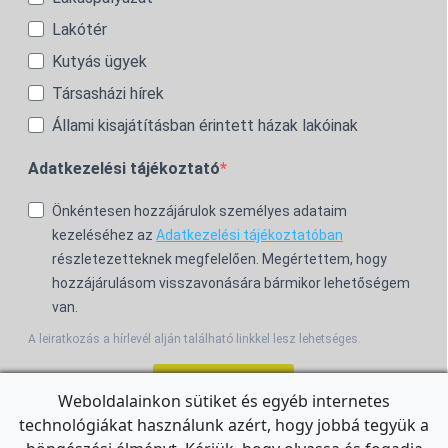
Lakótér
Kutyás ügyek
Társasházi hírek
Állami kisajátításban érintett házak lakóinak
Adatkezelési tájékoztató
Önkéntesen hozzájárulok személyes adataim
kezeléséhez az
Adatkezelési tájékoztatóban
részletezetteknek megfelelően. Megértettem, hogy
hozzájárulásom visszavonására bármikor lehetőségem
van.
A leiratkozás a hírlevél alján található linkkel lesz lehetséges.
Feliratkozom!
Weboldalainkon sütiket és egyéb internetes
technológiákat használunk azért, hogy jobbá tegyük a
For the English Newsletter, click
HERE.