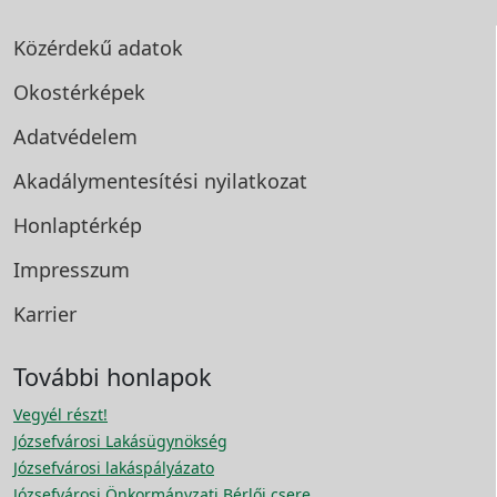
Közérdekű adatok
Okostérképek
Adatvédelem
Akadálymentesítési
nyilatkozat
Honlaptérkép
Impresszum
Karrier
További honlapok
Vegyél részt!
Józsefvárosi Lakásügynökség
Józsefvárosi lakáspályázato
Józsefvárosi Önkormányzati Bérlői csere