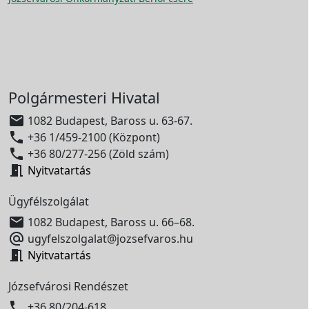
Polgármesteri Hivatal

1082 Budapest, Baross u. 63-67.

+36 1/459-2100 (Központ)

+36 80/277-256 (Zöld szám)

Nyitvatartás
Ügyfélszolgálat

1082 Budapest, Baross u. 66–68.

ugyfelszolgalat@jozsefvaros.hu

Nyitvatartás
Józsefvárosi Rendészet

+36 80/204-618