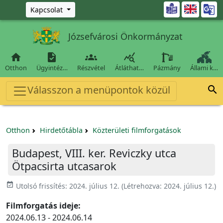
Ugrás a fő tartalomra

Kapcsolat
Józsefvárosi Önkormányzat




Otthon
Ügyintéz…
Részvétel
Átláthat…
Pázmány
Állami k…
Válasszon a menüpontok közül

Otthon
Hirdetőtábla
Közterületi filmforgatások
Budapest, VIII. ker. Reviczky utca
Ötpacsirta utcasarok
event_available
Utolsó frissítés:
2024. július 12.
(Létrehozva:
2024. július 12.
)
Filmforgatás ideje:
2024.06.13 - 2024.06.14