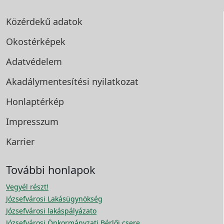
Közérdekű adatok
Okostérképek
Adatvédelem
Akadálymentesítési
nyilatkozat
Honlaptérkép
Impresszum
Karrier
További honlapok
Vegyél részt!
Józsefvárosi Lakásügynökség
Józsefvárosi lakáspályázato
Józsefvárosi Önkormányzati Bérlői csere