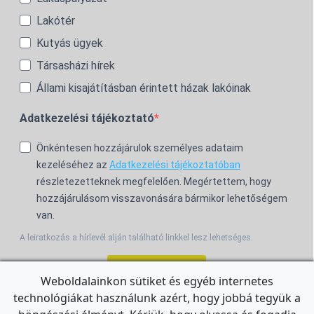
Lakótér
Kutyás ügyek
Társasházi hírek
Állami kisajátításban érintett házak lakóinak
Adatkezelési tájékoztató
Önkéntesen hozzájárulok személyes adataim
kezeléséhez az
Adatkezelési tájékoztatóban
részletezetteknek megfelelően. Megértettem, hogy
hozzájárulásom visszavonására bármikor lehetőségem
van.
A leiratkozás a hírlevél alján található linkkel lesz lehetséges.
Feliratkozom!
Weboldalainkon sütiket és egyéb internetes
technológiákat használunk azért, hogy jobbá tegyük a
For the English Newsletter, click
HERE.