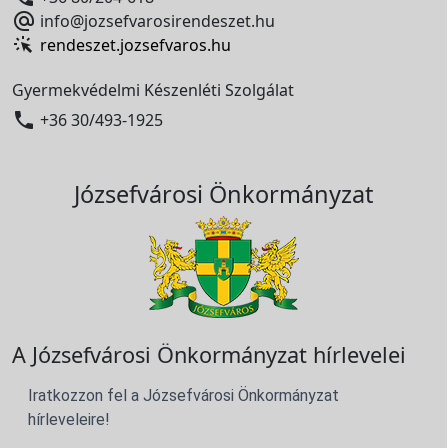

info@jozsefvarosirendeszet.hu
rendeszet.jozsefvaros.hu
Gyermekvédelmi Készenléti Szolgálat

+36 30/493-1925
Józsefvárosi Önkormányzat
A Józsefvárosi Önkormányzat hírlevelei
Iratkozzon fel a Józsefvárosi Önkormányzat
hírleveleire!