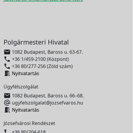
Polgármesteri Hivatal

1082 Budapest, Baross u. 63-67.

+36 1/459-2100 (Központ)

+36 80/277-256 (Zöld szám)

Nyitvatartás
Ügyfélszolgálat

1082 Budapest, Baross u. 66–68.

ugyfelszolgalat@jozsefvaros.hu

Nyitvatartás
Józsefvárosi Rendészet

+36 80/204-618