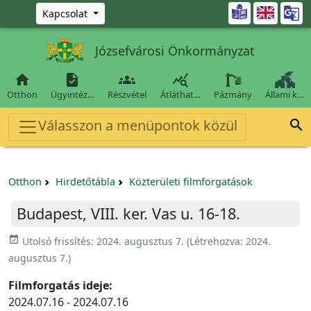
Ugrás a fő tartalomra

Kapcsolat
Józsefvárosi Önkormányzat




Otthon
Ügyintéz…
Részvétel
Átláthat…
Pázmány
Állami k…
Válasszon a menüpontok közül

Otthon
Hirdetőtábla
Közterületi filmforgatások
Budapest, VIII. ker. Vas u. 16-18.
event_available
Utolsó frissítés:
2024. augusztus 7.
(Létrehozva:
2024.
augusztus 7.
)
Filmforgatás ideje:
2024.07.16 - 2024.07.16