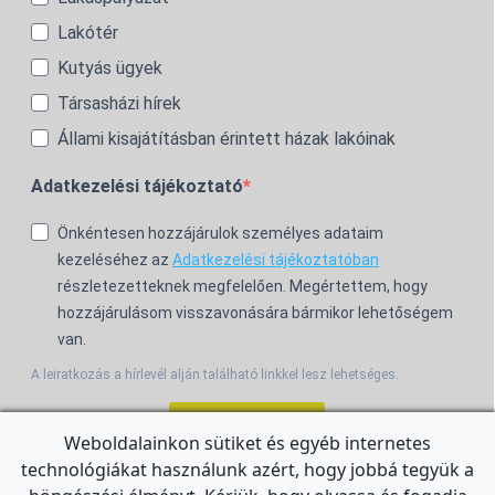
Lakótér
Kutyás ügyek
Társasházi hírek
Állami kisajátításban érintett házak lakóinak
Adatkezelési tájékoztató
Önkéntesen hozzájárulok személyes adataim
kezeléséhez az
Adatkezelési tájékoztatóban
részletezetteknek megfelelően. Megértettem, hogy
hozzájárulásom visszavonására bármikor lehetőségem
van.
A leiratkozás a hírlevél alján található linkkel lesz lehetséges.
Feliratkozom!
Weboldalainkon sütiket és egyéb internetes
technológiákat használunk azért, hogy jobbá tegyük a
For the English Newsletter, click
HERE.