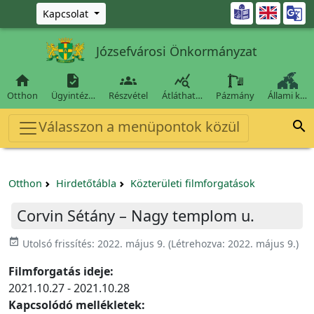
Ugrás a fő tartalomra

Kapcsolat
Józsefvárosi Önkormányzat




Otthon
Ügyintéz…
Részvétel
Átláthat…
Pázmány
Állami k…
Válasszon a menüpontok közül

Otthon
Hirdetőtábla
Közterületi filmforgatások
Corvin Sétány – Nagy templom u.
event_available
Utolsó frissítés:
2022. május 9.
(Létrehozva:
2022. május 9.
)
Filmforgatás ideje:
2021.10.27 - 2021.10.28
Kapcsolódó mellékletek: