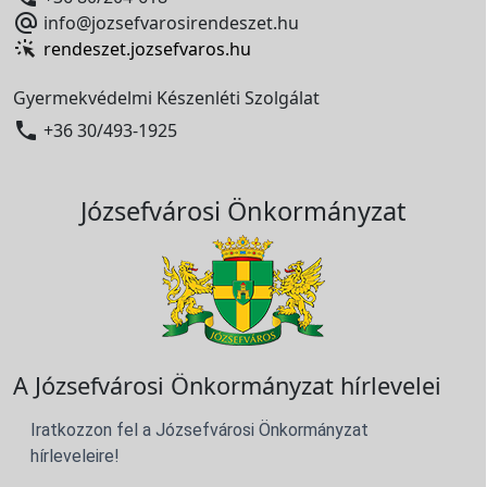

info@jozsefvarosirendeszet.hu
rendeszet.jozsefvaros.hu
Gyermekvédelmi Készenléti Szolgálat

+36 30/493-1925
Józsefvárosi Önkormányzat
A Józsefvárosi Önkormányzat hírlevelei
Iratkozzon fel a Józsefvárosi Önkormányzat
hírleveleire!