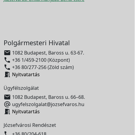
Polgármesteri Hivatal

1082 Budapest, Baross u. 63-67.

+36 1/459-2100 (Központ)

+36 80/277-256 (Zöld szám)

Nyitvatartás
Ügyfélszolgálat

1082 Budapest, Baross u. 66–68.

ugyfelszolgalat@jozsefvaros.hu

Nyitvatartás
Józsefvárosi Rendészet

+36 80/204-618