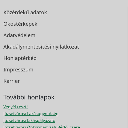
Közérdekű adatok
Okostérképek
Adatvédelem
Akadálymentesítési
nyilatkozat
Honlaptérkép
Impresszum
Karrier
További honlapok
Vegyél részt!
Józsefvárosi Lakásügynökség
Józsefvárosi lakáspályázato
Józsefvárosi Önkormányzati Bérlői csere