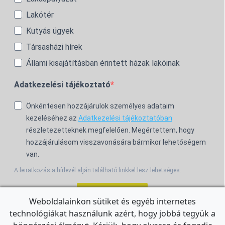
Lakótér
Kutyás ügyek
Társasházi hírek
Állami kisajátításban érintett házak lakóinak
Adatkezelési tájékoztató
Önkéntesen hozzájárulok személyes adataim
kezeléséhez az
Adatkezelési tájékoztatóban
részletezetteknek megfelelően. Megértettem, hogy
hozzájárulásom visszavonására bármikor lehetőségem
van.
A leiratkozás a hírlevél alján található linkkel lesz lehetséges.
Feliratkozom!
Weboldalainkon sütiket és egyéb internetes
technológiákat használunk azért, hogy jobbá tegyük a
For the English Newsletter, click
HERE.