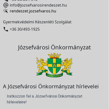

info@jozsefvarosirendeszet.hu
rendeszet.jozsefvaros.hu
Gyermekvédelmi Készenléti Szolgálat

+36 30/493-1925
Józsefvárosi Önkormányzat
A Józsefvárosi Önkormányzat hírlevelei
Iratkozzon fel a Józsefvárosi Önkormányzat
hírleveleire!