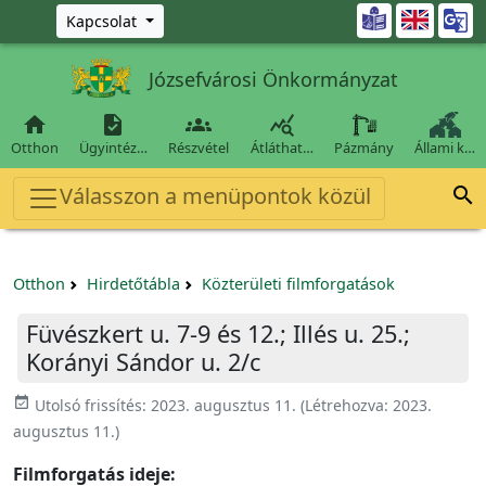
Ugrás a fő tartalomra

Kapcsolat
Józsefvárosi Önkormányzat




Otthon
Ügyintéz…
Részvétel
Átláthat…
Pázmány
Állami k…
Válasszon a menüpontok közül

Otthon
Hirdetőtábla
Közterületi filmforgatások
Füvészkert u. 7-9 és 12.; Illés u. 25.;
Korányi Sándor u. 2/c
event_available
Utolsó frissítés:
2023. augusztus 11.
(Létrehozva:
2023.
augusztus 11.
)
Filmforgatás ideje: