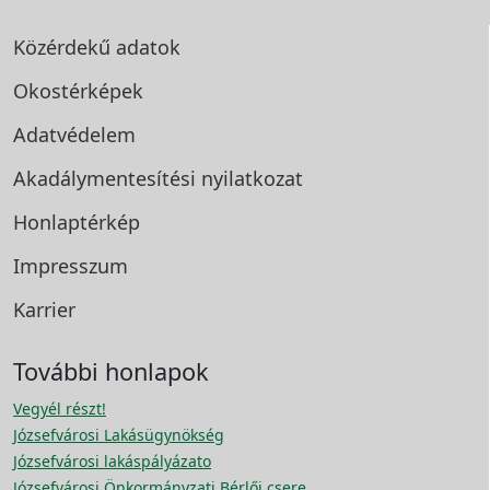
Közérdekű adatok
Okostérképek
Adatvédelem
Akadálymentesítési
nyilatkozat
Honlaptérkép
Impresszum
Karrier
További honlapok
Vegyél részt!
Józsefvárosi Lakásügynökség
Józsefvárosi lakáspályázato
Józsefvárosi Önkormányzati Bérlői csere