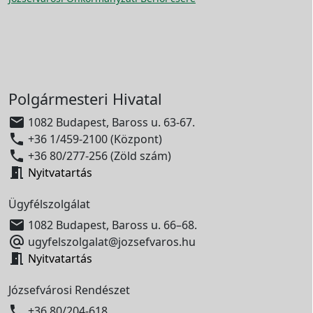
Polgármesteri Hivatal

1082 Budapest, Baross u. 63-67.

+36 1/459-2100 (Központ)

+36 80/277-256 (Zöld szám)

Nyitvatartás
Ügyfélszolgálat

1082 Budapest, Baross u. 66–68.

ugyfelszolgalat@jozsefvaros.hu

Nyitvatartás
Józsefvárosi Rendészet

+36 80/204-618