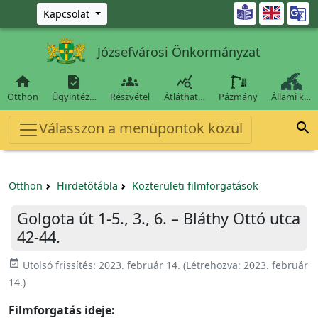
Ugrás a fő tartalomra

Kapcsolat
Józsefvárosi Önkormányzat




Otthon
Ügyintéz…
Részvétel
Átláthat…
Pázmány
Állami k…
Válasszon a menüpontok közül

Otthon
Hirdetőtábla
Közterületi filmforgatások
Golgota út 1-5., 3., 6. – Bláthy Ottó utca
42-44.
event_available
Utolsó frissítés:
2023. február 14.
(Létrehozva:
2023. február
14.
)
Filmforgatás ideje: