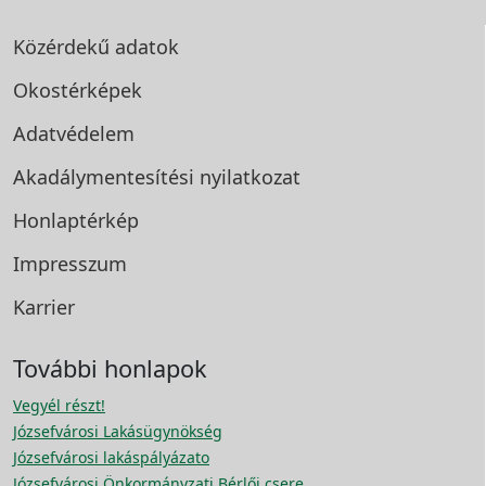
Közérdekű adatok
Okostérképek
Adatvédelem
Akadálymentesítési
nyilatkozat
Honlaptérkép
Impresszum
Karrier
További honlapok
Vegyél részt!
Józsefvárosi Lakásügynökség
Józsefvárosi lakáspályázato
Józsefvárosi Önkormányzati Bérlői csere