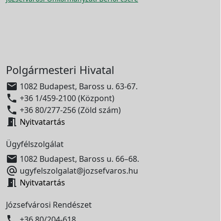
Polgármesteri Hivatal

1082 Budapest, Baross u. 63-67.

+36 1/459-2100 (Központ)

+36 80/277-256 (Zöld szám)

Nyitvatartás
Ügyfélszolgálat

1082 Budapest, Baross u. 66–68.

ugyfelszolgalat@jozsefvaros.hu

Nyitvatartás
Józsefvárosi Rendészet

+36 80/204-618