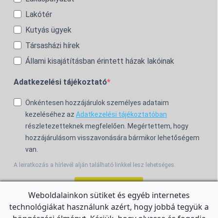
Lakótér
Kutyás ügyek
Társasházi hírek
Állami kisajátításban érintett házak lakóinak
Adatkezelési tájékoztató
Önkéntesen hozzájárulok személyes adataim
kezeléséhez az
Adatkezelési tájékoztatóban
részletezetteknek megfelelően. Megértettem, hogy
hozzájárulásom visszavonására bármikor lehetőségem
van.
A leiratkozás a hírlevél alján található linkkel lesz lehetséges.
Feliratkozom!
Weboldalainkon sütiket és egyéb internetes
technológiákat használunk azért, hogy jobbá tegyük a
For the English Newsletter, click
HERE.