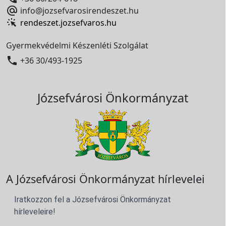

info@jozsefvarosirendeszet.hu
rendeszet.jozsefvaros.hu
Gyermekvédelmi Készenléti Szolgálat

+36 30/493-1925
Józsefvárosi Önkormányzat
A Józsefvárosi Önkormányzat hírlevelei
Iratkozzon fel a Józsefvárosi Önkormányzat
hírleveleire!