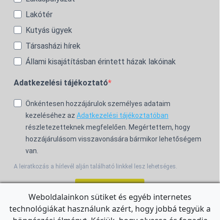
Lakótér
Kutyás ügyek
Társasházi hírek
Állami kisajátításban érintett házak lakóinak
Adatkezelési tájékoztató
Önkéntesen hozzájárulok személyes adataim
kezeléséhez az
Adatkezelési tájékoztatóban
részletezetteknek megfelelően. Megértettem, hogy
hozzájárulásom visszavonására bármikor lehetőségem
van.
A leiratkozás a hírlevél alján található linkkel lesz lehetséges.
Feliratkozom!
Weboldalainkon sütiket és egyéb internetes
technológiákat használunk azért, hogy jobbá tegyük a
For the English Newsletter, click
HERE.