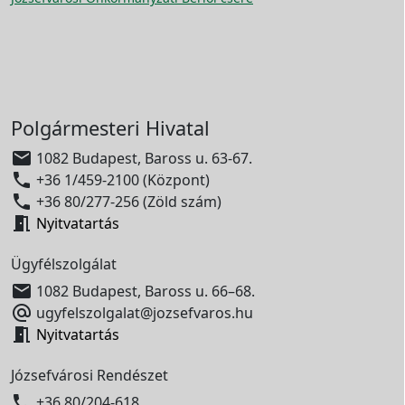
Polgármesteri Hivatal

1082 Budapest, Baross u. 63-67.

+36 1/459-2100 (Központ)

+36 80/277-256 (Zöld szám)

Nyitvatartás
Ügyfélszolgálat

1082 Budapest, Baross u. 66–68.

ugyfelszolgalat@jozsefvaros.hu

Nyitvatartás
Józsefvárosi Rendészet

+36 80/204-618