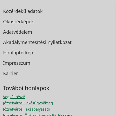
Közérdekű adatok
Okostérképek
Adatvédelem
Akadálymentesítési
nyilatkozat
Honlaptérkép
Impresszum
Karrier
További honlapok
Vegyél részt!
Józsefvárosi Lakásügynökség
Józsefvárosi lakáspályázato
Józsefvárosi Önkormányzati Bérlői csere