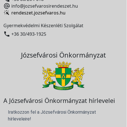

info@jozsefvarosirendeszet.hu
rendeszet.jozsefvaros.hu
Gyermekvédelmi Készenléti Szolgálat

+36 30/493-1925
Józsefvárosi Önkormányzat
A Józsefvárosi Önkormányzat hírlevelei
Iratkozzon fel a Józsefvárosi Önkormányzat
hírleveleire!