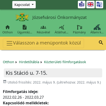
Ugrás a fő tartalomra

Kapcsolat
Józsefvárosi Önkormányzat




Otthon
Ügyintéz…
Részvétel
Átláthat…
Pázmány
Állami k…
Válasszon a menüpontok közül

Otthon
Hirdetőtábla
Közterületi filmforgatások
Kis Stáció u. 7-15.
event_available
Utolsó frissítés:
2022. május 9.
(Létrehozva:
2022. május 9.
)
Filmforgatás ideje:
2022.02.26 - 2022.03.27
Kapcsolódó mellékletek: