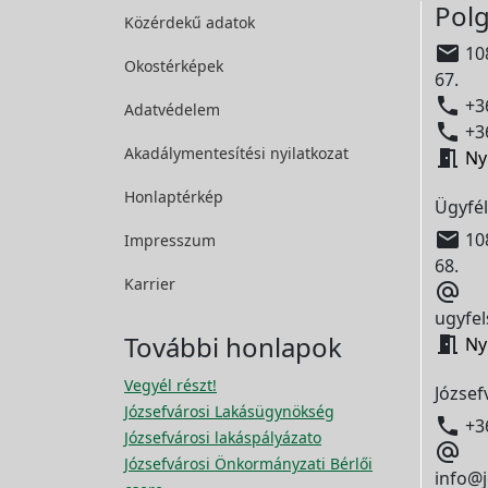
Polg
Közérdekű adatok

108
Okostérképek
67.

+36
Adatvédelem

+36
Akadálymentesítési
nyilatkozat

Ny
Honlaptérkép
Ügyfél

108
Impresszum
68.
Karrier

ugyfel
További honlapok

Ny
Vegyél részt!
József
Józsefvárosi Lakásügynökség

+3
Józsefvárosi lakáspályázato

Józsefvárosi Önkormányzati Bérlői
info@j