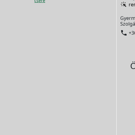
csere
re
Gyerm
Szolgá

+3
Ö