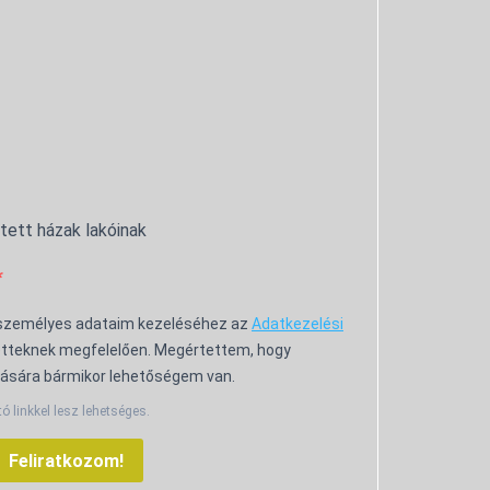
ntett házak lakóinak
 személyes adataim kezeléséhez az
Adatkezelési
tteknek megfelelően. Megértettem, hogy
ására bármikor lehetőségem van.
tó linkkel lesz lehetséges.
Feliratkozom!