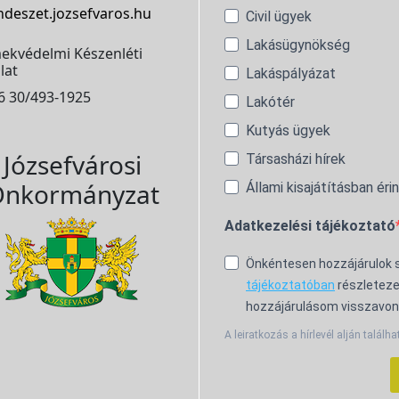
ndeszet.jozsefvaros.hu
Civil ügyek
Lakásügynökség
ekvédelmi Készenléti
lat
Lakáspályázat
6 30/493-1925
Lakótér
Kutyás ügyek
Józsefvárosi
Társasházi hírek
nkormányzat
Állami kisajátításban éri
Adatkezelési tájékoztató
Önkéntesen hozzájárulok
tájékoztatóban
részleteze
hozzájárulásom visszavon
A leiratkozás a hírlevél alján találha