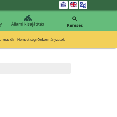


y
Állami kisajátítás
Keresés
formációk
Nemzetiségi Önkormányzatok