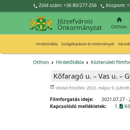
Ugrás a fő tartalomra
Zöld szám: +36 80/277-256
Központ: +



Józsefvárosi
Önkormányzat
Otthon
Hirdetőtábla
Szolgáltatások és intézmények
Városfe
Otthon
Hirdetőtábla
Közterületi filmf
Kőfaragó u. – Vas u. – Gy
event_available
Utolsó frissítés:
2022. május 9.
(Létreh
Filmforgatás ideje:
2021.07.27 - 
Kapcsolódó mellékletek:
1.
Kő