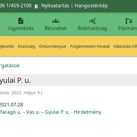
36 1/459-2100
Nyitvatartás
|
Hangostérkép




Ügyintézés
Részvétel
Átláthatóság
Pázmán
jlesztés
Közösség
Önkormányzat
Polgármesteri Hivatal
Választási in
orgatások
ulai P. u.
ozva:
2022. május 9.
)
2021.07.28
faragó u. – Vas u. – Gyulai P. u. - Hirdetmény