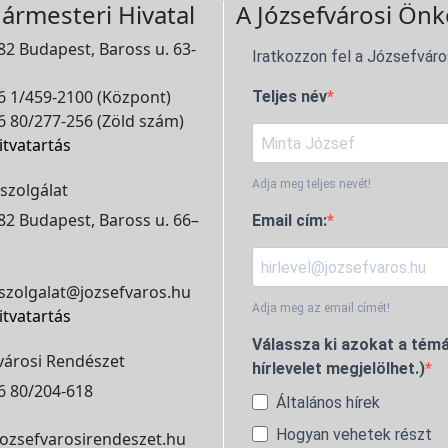
ármesteri Hivatal
A Józsefvárosi Önk
2 Budapest, Baross u. 63-
Iratkozzon fel a Józsefváro
 1/459-2100 (Központ)
Teljes név
 80/277-256 (Zöld szám)
itvatartás
Adja meg teljes nevét!
szolgálat
2 Budapest, Baross u. 66–
Email cím:
szolgalat@jozsefvaros.hu
Adja meg az email címét!
itvatartás
Válassza ki azokat a témá
városi Rendészet
hírlevelet megjelölhet.)
6 80/204-618
Általános hírek
Hogyan vehetek részt
ozsefvarosirendeszet.hu