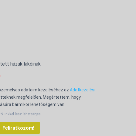
ntett házak lakóinak
 személyes adataim kezeléséhez az
Adatkezelési
tteknek megfelelően. Megértettem, hogy
ására bármikor lehetőségem van.
tó linkkel lesz lehetséges.
Feliratkozom!