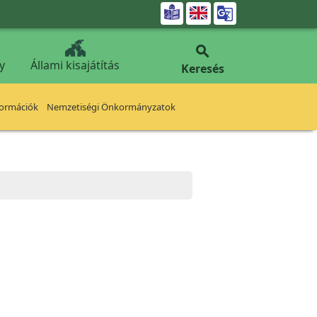


y
Állami kisajátítás
Keresés
formációk
Nemzetiségi Önkormányzatok