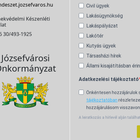
ndeszet.jozsefvaros.hu
Civil ügyek
Lakásügynökség
ekvédelmi Készenléti
lat
Lakáspályázat
6 30/493-1925
Lakótér
Kutyás ügyek
Józsefvárosi
Társasházi hírek
nkormányzat
Állami kisajátításban éri
Adatkezelési tájékoztató
Önkéntesen hozzájárulok
tájékoztatóban
részleteze
hozzájárulásom visszavon
A leiratkozás a hírlevél alján találha