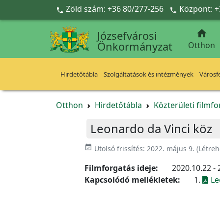
Ugrás a fő tartalomra
Zöld szám: +36 80/277-256
Központ: +



Józsefvárosi
Önkormányzat
Otthon
Hirdetőtábla
Szolgáltatások és intézmények
Városfe
Otthon
Hirdetőtábla
Közterületi filmf
Leonardo da Vinci köz
event_available
Utolsó frissítés:
2022. május 9.
(Létreh
Filmforgatás ideje:
2020.10.22 - 
Kapcsolódó mellékletek:
1.
Le