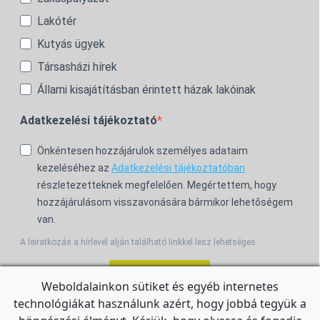
Lakótér
Kutyás ügyek
Társasházi hírek
Állami kisajátításban érintett házak lakóinak
Adatkezelési tájékoztató
Önkéntesen hozzájárulok személyes adataim
kezeléséhez az
Adatkezelési tájékoztatóban
részletezetteknek megfelelően. Megértettem, hogy
hozzájárulásom visszavonására bármikor lehetőségem
van.
A leiratkozás a hírlevél alján található linkkel lesz lehetséges.
Feliratkozom!
Weboldalainkon sütiket és egyéb internetes
technológiákat használunk azért, hogy jobbá tegyük a
For the English Newsletter, click
HERE.