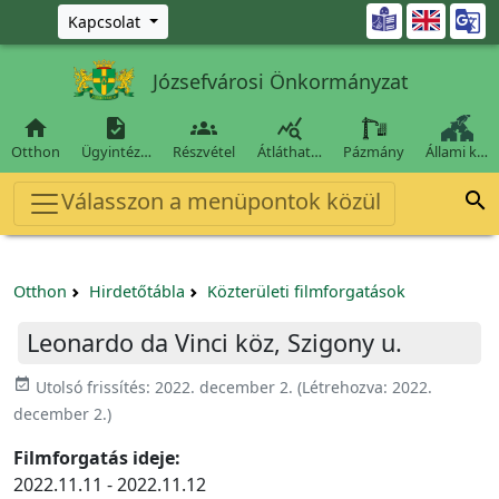
Ugrás a fő tartalomra

Kapcsolat
Józsefvárosi Önkormányzat




Otthon
Ügyintéz…
Részvétel
Átláthat…
Pázmány
Állami k…
Válasszon a menüpontok közül

Otthon
Hirdetőtábla
Közterületi filmforgatások
Leonardo da Vinci köz, Szigony u.
event_available
Utolsó frissítés:
2022. december 2.
(Létrehozva:
2022.
december 2.
)
Filmforgatás ideje:
2022.11.11 - 2022.11.12