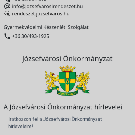

info@jozsefvarosirendeszet.hu
rendeszet.jozsefvaros.hu
Gyermekvédelmi Készenléti Szolgálat

+36 30/493-1925
Józsefvárosi Önkormányzat
A Józsefvárosi Önkormányzat hírlevelei
Iratkozzon fel a Józsefvárosi Önkormányzat
hírleveleire!