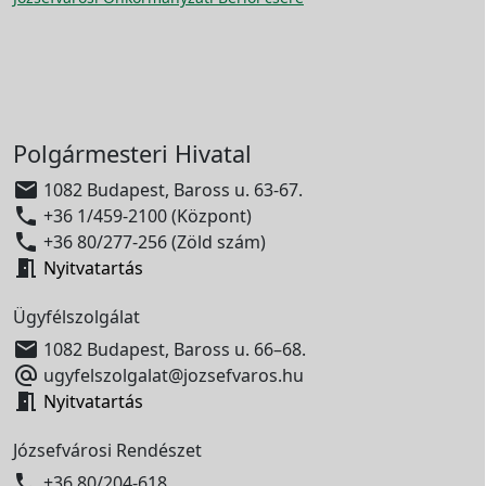
Polgármesteri Hivatal

1082 Budapest, Baross u. 63-67.

+36 1/459-2100 (Központ)

+36 80/277-256 (Zöld szám)

Nyitvatartás
Ügyfélszolgálat

1082 Budapest, Baross u. 66–68.

ugyfelszolgalat@jozsefvaros.hu

Nyitvatartás
Józsefvárosi Rendészet

+36 80/204-618