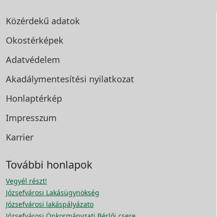
Közérdekű adatok
Okostérképek
Adatvédelem
Akadálymentesítési
nyilatkozat
Honlaptérkép
Impresszum
Karrier
További honlapok
Vegyél részt!
Józsefvárosi Lakásügynökség
Józsefvárosi lakáspályázato
Józsefvárosi Önkormányzati Bérlői csere