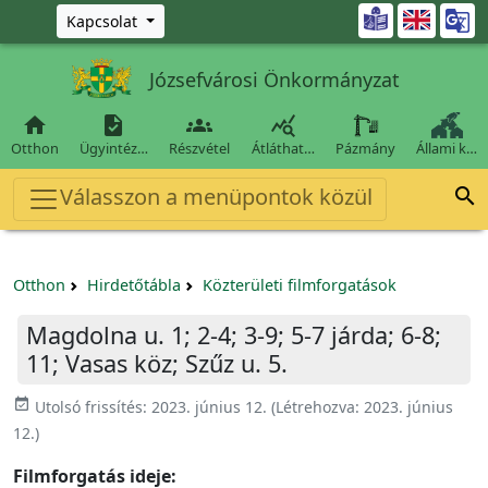
Ugrás a fő tartalomra

Kapcsolat
Józsefvárosi Önkormányzat




Otthon
Ügyintéz…
Részvétel
Átláthat…
Pázmány
Állami k…
Válasszon a menüpontok közül

Otthon
Hirdetőtábla
Közterületi filmforgatások
Magdolna u. 1; 2-4; 3-9; 5-7 járda; 6-8;
11; Vasas köz; Szűz u. 5.
event_available
Utolsó frissítés:
2023. június 12.
(Létrehozva:
2023. június
12.
)
Filmforgatás ideje: