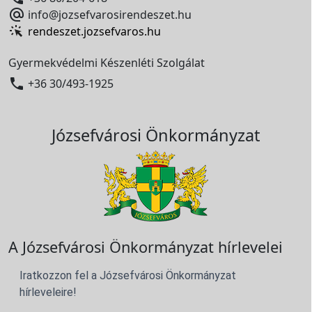

info@jozsefvarosirendeszet.hu
rendeszet.jozsefvaros.hu
Gyermekvédelmi Készenléti Szolgálat

+36 30/493-1925
Józsefvárosi Önkormányzat
A Józsefvárosi Önkormányzat hírlevelei
Iratkozzon fel a Józsefvárosi Önkormányzat
hírleveleire!