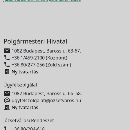
Polgármesteri Hivatal

1082 Budapest, Baross u. 63-67.

+36 1/459-2100 (Központ)

+36 80/277-256 (Zöld szám)

Nyitvatartás
Ügyfélszolgálat

1082 Budapest, Baross u. 66–68.

ugyfelszolgalat@jozsefvaros.hu

Nyitvatartás
Józsefvárosi Rendészet

+36 80/204-618