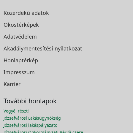
Közérdekű adatok
Okostérképek
Adatvédelem
Akadálymentesítési
nyilatkozat
Honlaptérkép
Impresszum
Karrier
További honlapok
Vegyél részt!
Józsefvárosi Lakásügynökség
Józsefvárosi lakáspályázato
Józsefvárosi Önkormányzati Bérlői csere