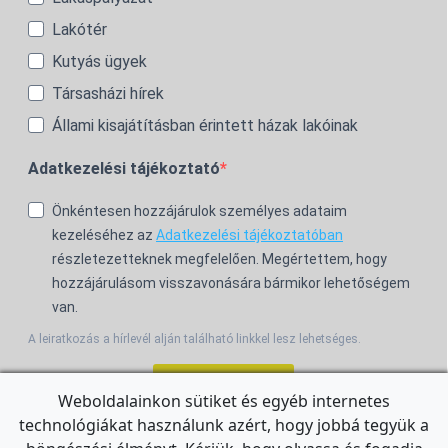
Lakótér
Kutyás ügyek
Társasházi hírek
Állami kisajátításban érintett házak lakóinak
Adatkezelési tájékoztató
Önkéntesen hozzájárulok személyes adataim
kezeléséhez az
Adatkezelési tájékoztatóban
részletezetteknek megfelelően. Megértettem, hogy
hozzájárulásom visszavonására bármikor lehetőségem
van.
A leiratkozás a hírlevél alján található linkkel lesz lehetséges.
Feliratkozom!
Weboldalainkon sütiket és egyéb internetes
technológiákat használunk azért, hogy jobbá tegyük a
For the English Newsletter, click
HERE.