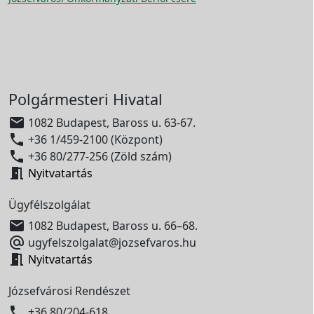
Polgármesteri Hivatal

1082 Budapest, Baross u. 63-67.

+36 1/459-2100 (Központ)

+36 80/277-256 (Zöld szám)

Nyitvatartás
Ügyfélszolgálat

1082 Budapest, Baross u. 66–68.

ugyfelszolgalat@jozsefvaros.hu

Nyitvatartás
Józsefvárosi Rendészet

+36 80/204-618