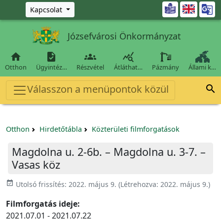
Ugrás a fő tartalomra

Kapcsolat
Józsefvárosi Önkormányzat




Otthon
Ügyintéz…
Részvétel
Átláthat…
Pázmány
Állami k…
Válasszon a menüpontok közül

Otthon
Hirdetőtábla
Közterületi filmforgatások
Magdolna u. 2-6b. – Magdolna u. 3-7. –
Vasas köz
event_available
Utolsó frissítés:
2022. május 9.
(Létrehozva:
2022. május 9.
)
Filmforgatás ideje:
2021.07.01 - 2021.07.22