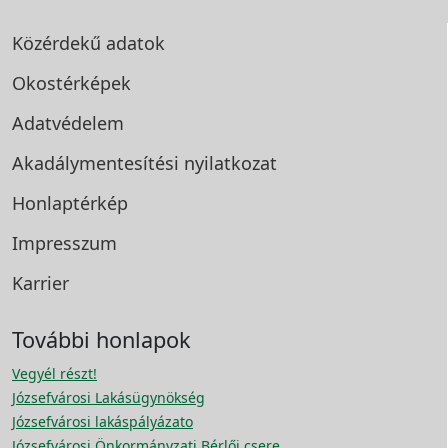
Közérdekű adatok
Okostérképek
Adatvédelem
Akadálymentesítési
nyilatkozat
Honlaptérkép
Impresszum
Karrier
További honlapok
Vegyél részt!
Józsefvárosi Lakásügynökség
Józsefvárosi lakáspályázato
Józsefvárosi Önkormányzati Bérlői csere