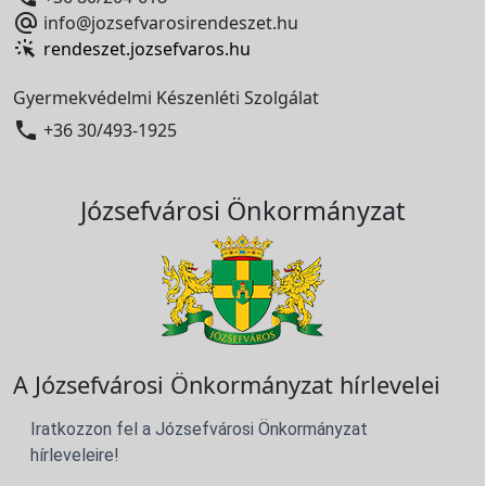

info@jozsefvarosirendeszet.hu
rendeszet.jozsefvaros.hu
Gyermekvédelmi Készenléti Szolgálat

+36 30/493-1925
Józsefvárosi Önkormányzat
A Józsefvárosi Önkormányzat hírlevelei
Iratkozzon fel a Józsefvárosi Önkormányzat
hírleveleire!