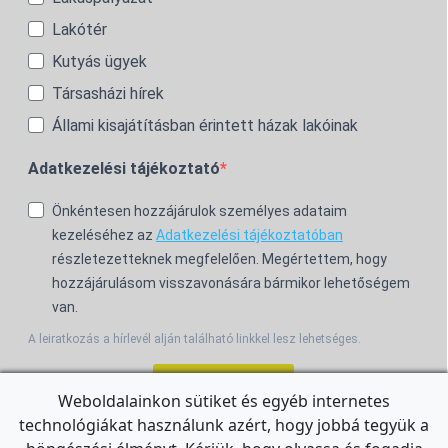
Lakótér
Kutyás ügyek
Társasházi hírek
Állami kisajátításban érintett házak lakóinak
Adatkezelési tájékoztató
Önkéntesen hozzájárulok személyes adataim
kezeléséhez az
Adatkezelési tájékoztatóban
részletezetteknek megfelelően. Megértettem, hogy
hozzájárulásom visszavonására bármikor lehetőségem
van.
A leiratkozás a hírlevél alján található linkkel lesz lehetséges.
Feliratkozom!
Weboldalainkon sütiket és egyéb internetes
technológiákat használunk azért, hogy jobbá tegyük a
For the English Newsletter, click
HERE.