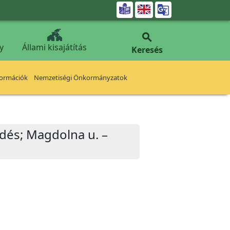


y
Állami kisajátítás
Keresés
formációk
Nemzetiségi Önkormányzatok
ződés; Magdolna u. –