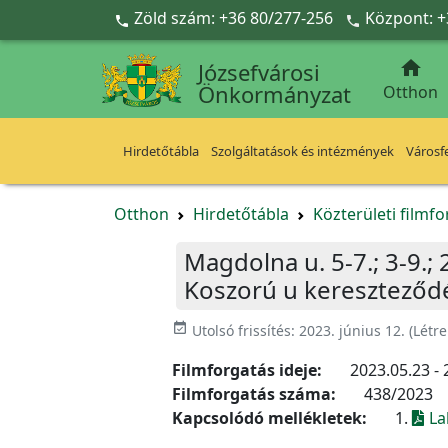
Ugrás a fő tartalomra
Zöld szám: +36 80/277-256
Központ: +



Józsefvárosi
Önkormányzat
Otthon
Hirdetőtábla
Szolgáltatások és intézmények
Városfe
Otthon
Hirdetőtábla
Közterületi filmf
Magdolna u. 5-7.; 3-9.; 
Koszorú u kereszteződés;
event_available
Utolsó frissítés:
2023. június 12.
(Létr
Filmforgatás ideje:
2023.05.23 - 
Filmforgatás száma:
438/2023
Kapcsolódó mellékletek:
1.
La