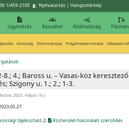
36 1/459-2100
Nyitvatartás
|
Hangostérkép




Ügyintézés
Részvétel
Átláthatóság
Pázmán
jlesztés
Közösség
Önkormányzat
Polgármesteri Hivatal
Választási in
orgatások
2-8.; 4.; Baross u. – Vasas-köz kereszte
 Szigony u. 1.; 2.; 1-3.
ehozva:
2023. május 16.
)
2023.05.27
kossági tájékoztató
2.
Közterület-használati szerződés