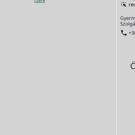
csere
re
Gyerm
Szolgá

+3
Ö