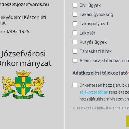
ndeszet.jozsefvaros.hu
Civil ügyek
Lakásügynökség
ekvédelmi Készenléti
lat
Lakáspályázat
6 30/493-1925
Lakótér
Kutyás ügyek
Józsefvárosi
Társasházi hírek
nkormányzat
Állami kisajátításban éri
Adatkezelési tájékoztató
Önkéntesen hozzájárulok
tájékoztatóban
részleteze
hozzájárulásom visszavon
A leiratkozás a hírlevél alján találha