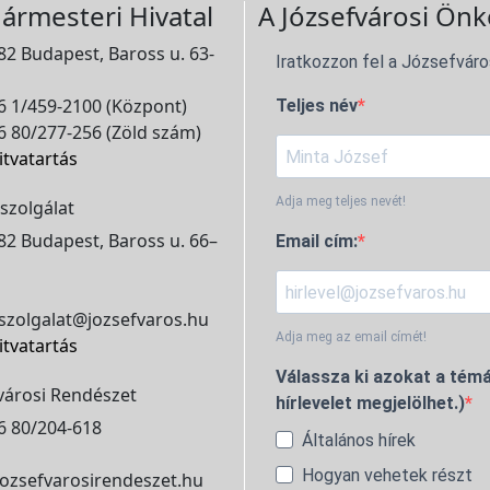
ármesteri Hivatal
A Józsefvárosi Önk
2 Budapest, Baross u. 63-
Iratkozzon fel a Józsefváro
 1/459-2100 (Központ)
Teljes név
 80/277-256 (Zöld szám)
itvatartás
Adja meg teljes nevét!
szolgálat
2 Budapest, Baross u. 66–
Email cím:
szolgalat@jozsefvaros.hu
Adja meg az email címét!
itvatartás
Válassza ki azokat a témá
városi Rendészet
hírlevelet megjelölhet.)
6 80/204-618
Általános hírek
Hogyan vehetek részt
ozsefvarosirendeszet.hu