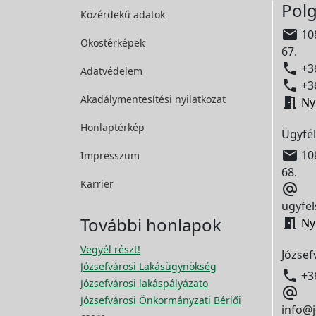
Polg
Közérdekű adatok

108
Okostérképek
67.

+36
Adatvédelem

+36
Akadálymentesítési
nyilatkozat

Ny
Honlaptérkép
Ügyfél

108
Impresszum
68.
Karrier

ugyfel
További honlapok

Ny
Vegyél részt!
József
Józsefvárosi Lakásügynökség

+3
Józsefvárosi lakáspályázato

Józsefvárosi Önkormányzati Bérlői
info@j