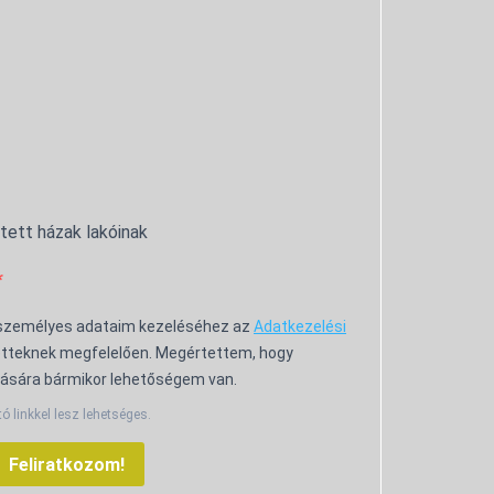
ntett házak lakóinak
 személyes adataim kezeléséhez az
Adatkezelési
tteknek megfelelően. Megértettem, hogy
ására bármikor lehetőségem van.
tó linkkel lesz lehetséges.
Feliratkozom!