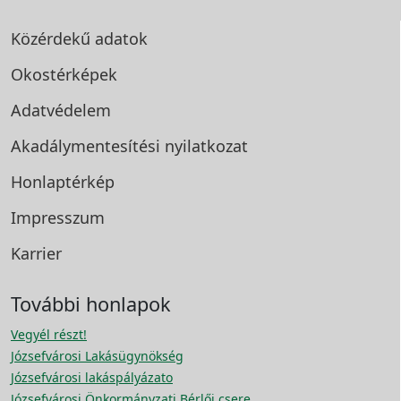
Közérdekű adatok
Okostérképek
Adatvédelem
Akadálymentesítési
nyilatkozat
Honlaptérkép
Impresszum
Karrier
További honlapok
Vegyél részt!
Józsefvárosi Lakásügynökség
Józsefvárosi lakáspályázato
Józsefvárosi Önkormányzati Bérlői csere