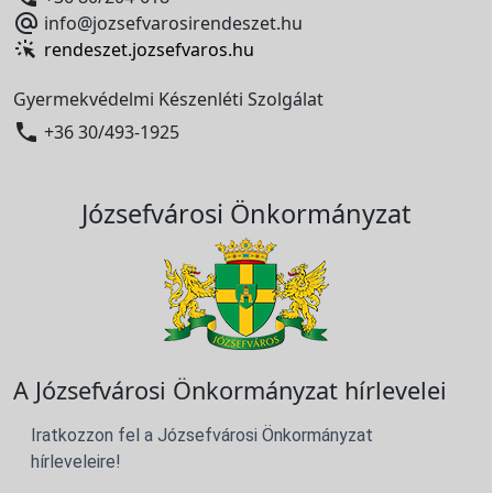

info@jozsefvarosirendeszet.hu
rendeszet.jozsefvaros.hu
Gyermekvédelmi Készenléti Szolgálat

+36 30/493-1925
Józsefvárosi Önkormányzat
A Józsefvárosi Önkormányzat hírlevelei
Iratkozzon fel a Józsefvárosi Önkormányzat
hírleveleire!