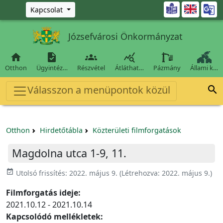
Ugrás a fő tartalomra

Kapcsolat
Józsefvárosi Önkormányzat




Otthon
Ügyintéz…
Részvétel
Átláthat…
Pázmány
Állami k…
Válasszon a menüpontok közül

Otthon
Hirdetőtábla
Közterületi filmforgatások
Magdolna utca 1-9, 11.
event_available
Utolsó frissítés:
2022. május 9.
(Létrehozva:
2022. május 9.
)
Filmforgatás ideje:
2021.10.12 - 2021.10.14
Kapcsolódó mellékletek: