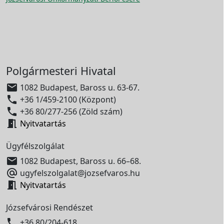
Polgármesteri Hivatal

1082 Budapest, Baross u. 63-67.

+36 1/459-2100 (Központ)

+36 80/277-256 (Zöld szám)

Nyitvatartás
Ügyfélszolgálat

1082 Budapest, Baross u. 66–68.

ugyfelszolgalat@jozsefvaros.hu

Nyitvatartás
Józsefvárosi Rendészet

+36 80/204-618