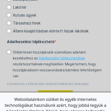
Lakótér
Kutyás ügyek
Társasházi hírek
Állami kisajátításban érintett házak lakóinak
Adatkezelési tájékoztató
Önkéntesen hozzájárulok személyes adataim
kezeléséhez az
Adatkezelési tájékoztatóban
részletezetteknek megfelelően. Megértettem, hogy
hozzájárulásom visszavonására bármikor lehetőségem
van.
A leiratkozás a hírlevél alján található linkkel lesz lehetséges.
Feliratkozom!
Weboldalainkon sütiket és egyéb internetes
technológiákat használunk azért, hogy jobbá tegyük a
For the English Newsletter, click
HERE.