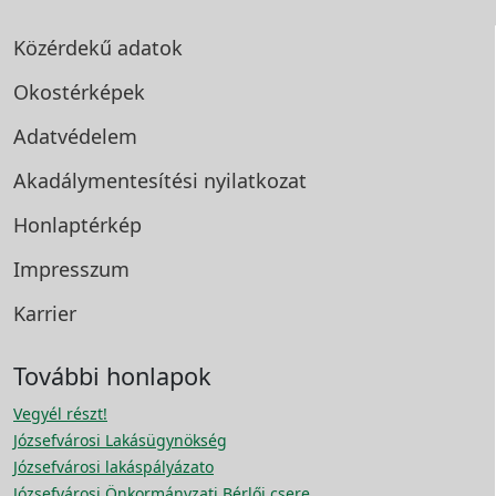
Közérdekű adatok
Okostérképek
Adatvédelem
Akadálymentesítési
nyilatkozat
Honlaptérkép
Impresszum
Karrier
További honlapok
Vegyél részt!
Józsefvárosi Lakásügynökség
Józsefvárosi lakáspályázato
Józsefvárosi Önkormányzati Bérlői csere