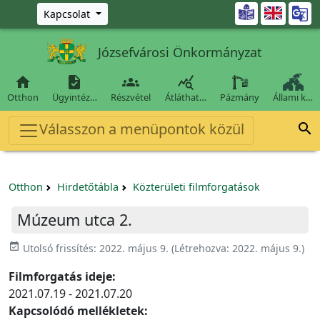
Ugrás a fő tartalomra

Kapcsolat
Józsefvárosi Önkormányzat




Otthon
Ügyintéz…
Részvétel
Átláthat…
Pázmány
Állami k…
Válasszon a menüpontok közül

Otthon
Hirdetőtábla
Közterületi filmforgatások
Múzeum utca 2.
event_available
Utolsó frissítés:
2022. május 9.
(Létrehozva:
2022. május 9.
)
Filmforgatás ideje:
2021.07.19 - 2021.07.20
Kapcsolódó mellékletek: