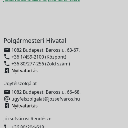
Polgármesteri Hivatal

1082 Budapest, Baross u. 63-67.

+36 1/459-2100 (Központ)

+36 80/277-256 (Zöld szám)

Nyitvatartás
Ügyfélszolgálat

1082 Budapest, Baross u. 66–68.

ugyfelszolgalat@jozsefvaros.hu

Nyitvatartás
Józsefvárosi Rendészet

+36 80/204-618