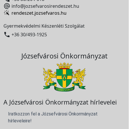

info@jozsefvarosirendeszet.hu
rendeszet.jozsefvaros.hu
Gyermekvédelmi Készenléti Szolgálat

+36 30/493-1925
Józsefvárosi Önkormányzat
A Józsefvárosi Önkormányzat hírlevelei
Iratkozzon fel a Józsefvárosi Önkormányzat
hírleveleire!