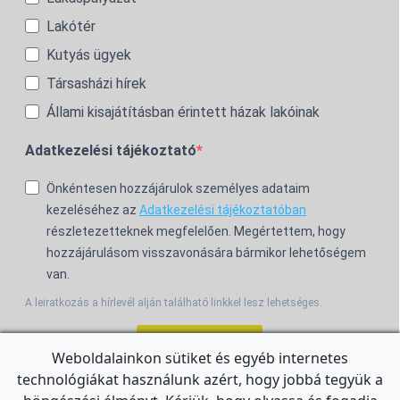
Lakótér
Kutyás ügyek
Társasházi hírek
Állami kisajátításban érintett házak lakóinak
Adatkezelési tájékoztató
Önkéntesen hozzájárulok személyes adataim
kezeléséhez az
Adatkezelési tájékoztatóban
részletezetteknek megfelelően. Megértettem, hogy
hozzájárulásom visszavonására bármikor lehetőségem
van.
A leiratkozás a hírlevél alján található linkkel lesz lehetséges.
Feliratkozom!
Weboldalainkon sütiket és egyéb internetes
technológiákat használunk azért, hogy jobbá tegyük a
For the English Newsletter, click
HERE.