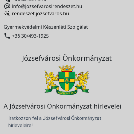

info@jozsefvarosirendeszet.hu
rendeszet.jozsefvaros.hu
Gyermekvédelmi Készenléti Szolgálat

+36 30/493-1925
Józsefvárosi Önkormányzat
A Józsefvárosi Önkormányzat hírlevelei
Iratkozzon fel a Józsefvárosi Önkormányzat
hírleveleire!