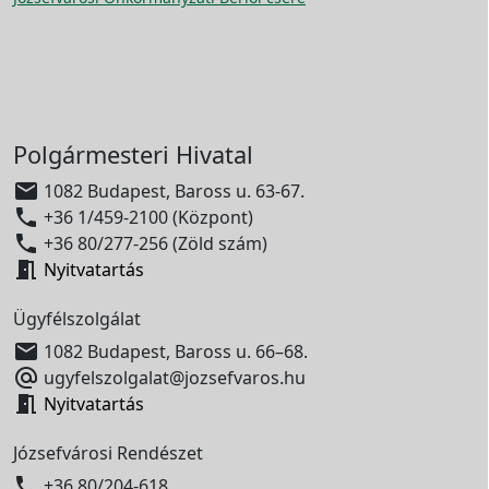
Polgármesteri Hivatal

1082 Budapest, Baross u. 63-67.

+36 1/459-2100 (Központ)

+36 80/277-256 (Zöld szám)

Nyitvatartás
Ügyfélszolgálat

1082 Budapest, Baross u. 66–68.

ugyfelszolgalat@jozsefvaros.hu

Nyitvatartás
Józsefvárosi Rendészet

+36 80/204-618