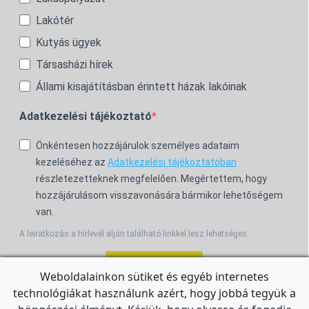
Lakótér
Kutyás ügyek
Társasházi hírek
Állami kisajátításban érintett házak lakóinak
Adatkezelési tájékoztató
Önkéntesen hozzájárulok személyes adataim
kezeléséhez az
Adatkezelési tájékoztatóban
részletezetteknek megfelelően. Megértettem, hogy
hozzájárulásom visszavonására bármikor lehetőségem
van.
A leiratkozás a hírlevél alján található linkkel lesz lehetséges.
Feliratkozom!
Weboldalainkon sütiket és egyéb internetes
technológiákat használunk azért, hogy jobbá tegyük a
For the English Newsletter, click
HERE.