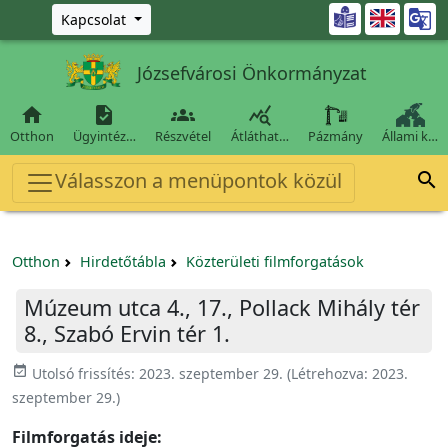
Ugrás a fő tartalomra

Kapcsolat
Józsefvárosi Önkormányzat




Otthon
Ügyintéz…
Részvétel
Átláthat…
Pázmány
Állami k…
Válasszon a menüpontok közül

Otthon
Hirdetőtábla
Közterületi filmforgatások
Múzeum utca 4., 17., Pollack Mihály tér
8., Szabó Ervin tér 1.
event_available
Utolsó frissítés:
2023. szeptember 29.
(Létrehozva:
2023.
szeptember 29.
)
Filmforgatás ideje: