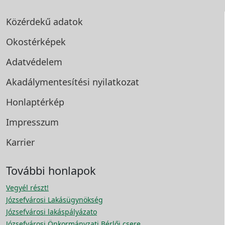
Közérdekű adatok
Okostérképek
Adatvédelem
Akadálymentesítési
nyilatkozat
Honlaptérkép
Impresszum
Karrier
További honlapok
Vegyél részt!
Józsefvárosi Lakásügynökség
Józsefvárosi lakáspályázato
Józsefvárosi Önkormányzati Bérlői csere