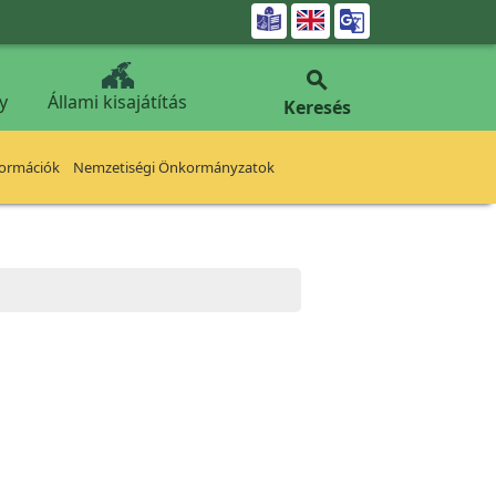


y
Állami kisajátítás
Keresés
formációk
Nemzetiségi Önkormányzatok