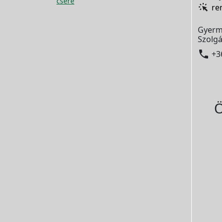
csere
re
Gyerm
Szolgá

+3
Ö