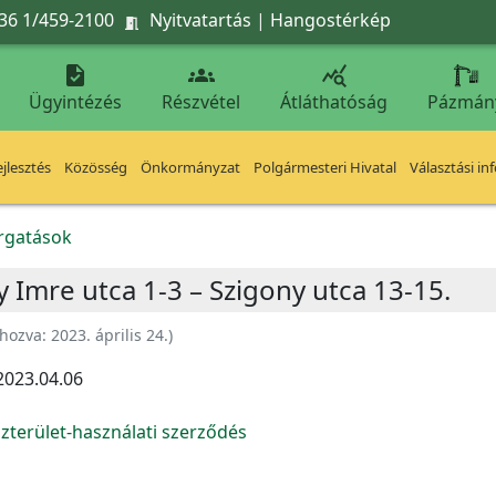
36 1/459-2100
Nyitvatartás
|
Hangostérkép




Ügyintézés
Részvétel
Átláthatóság
Pázmán
jlesztés
Közösség
Önkormányzat
Polgármesteri Hivatal
Választási in
orgatások
y Imre utca 1-3 – Szigony utca 13-15.
ehozva:
2023. április 24.
)
2023.04.06
zterület-használati szerződés