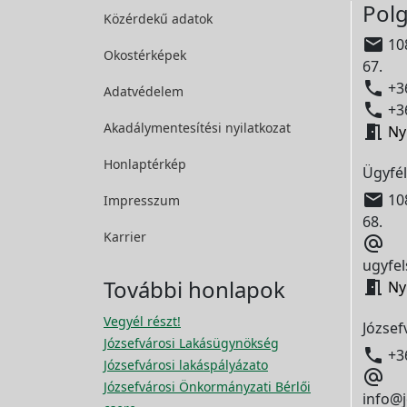
Polg
Közérdekű adatok

108
Okostérképek
67.

+36
Adatvédelem

+36
Akadálymentesítési
nyilatkozat

Ny
Honlaptérkép
Ügyfél

108
Impresszum
68.
Karrier

ugyfel
További honlapok

Ny
Vegyél részt!
József
Józsefvárosi Lakásügynökség

+3
Józsefvárosi lakáspályázato

Józsefvárosi Önkormányzati Bérlői
info@j