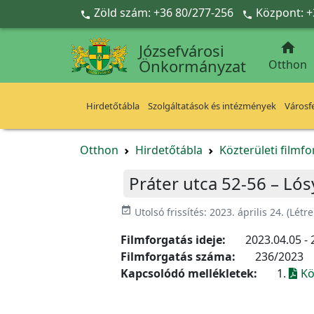
Ugrás a fő tartalomra
Zöld szám: +36 80/277-256
Központ: +



Józsefvárosi
Önkormányzat
Otthon
Hirdetőtábla
Szolgáltatások és intézmények
Városfe
Otthon
Hirdetőtábla
Közterületi filmf
Práter utca 52-56 – Lós
event_available
Utolsó frissítés:
2023. április 24.
(Létr
Filmforgatás ideje:
2023.04.05 - 
Filmforgatás száma:
236/2023
Kapcsolódó mellékletek:
1.
Kö