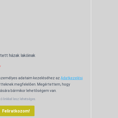
ntett házak lakóinak
 személyes adataim kezeléséhez az
Adatkezelési
tteknek megfelelően. Megértettem, hogy
ására bármikor lehetőségem van.
tó linkkel lesz lehetséges.
Feliratkozom!