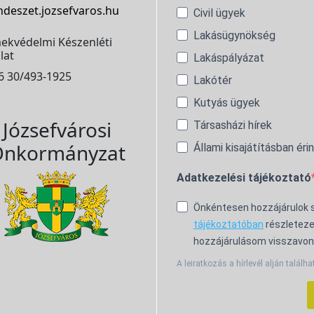
ndeszet.jozsefvaros.hu
Civil ügyek
Lakásügynökség
ekvédelmi Készenléti
lat
Lakáspályázat
6 30/493-1925
Lakótér
Kutyás ügyek
Józsefvárosi
Társasházi hírek
nkormányzat
Állami kisajátításban éri
Adatkezelési tájékoztató
Önkéntesen hozzájárulok
tájékoztatóban
részleteze
hozzájárulásom visszavon
A leiratkozás a hírlevél alján találha