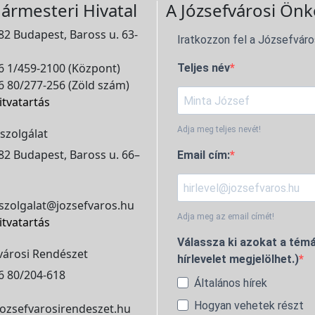
ármesteri Hivatal
A Józsefvárosi Önk
2 Budapest, Baross u. 63-
Iratkozzon fel a Józsefváro
 1/459-2100 (Központ)
Teljes név
 80/277-256 (Zöld szám)
itvatartás
Adja meg teljes nevét!
szolgálat
2 Budapest, Baross u. 66–
Email cím:
szolgalat@jozsefvaros.hu
Adja meg az email címét!
itvatartás
Válassza ki azokat a témá
városi Rendészet
hírlevelet megjelölhet.)
6 80/204-618
Általános hírek
Hogyan vehetek részt
ozsefvarosirendeszet.hu