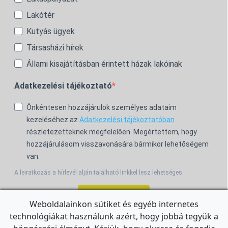
Lakótér
Kutyás ügyek
Társasházi hírek
Állami kisajátításban érintett házak lakóinak
Adatkezelési tájékoztató
Önkéntesen hozzájárulok személyes adataim
kezeléséhez az
Adatkezelési tájékoztatóban
részletezetteknek megfelelően. Megértettem, hogy
hozzájárulásom visszavonására bármikor lehetőségem
van.
A leiratkozás a hírlevél alján található linkkel lesz lehetséges.
Feliratkozom!
Weboldalainkon sütiket és egyéb internetes
technológiákat használunk azért, hogy jobbá tegyük a
For the English Newsletter, click
HERE.