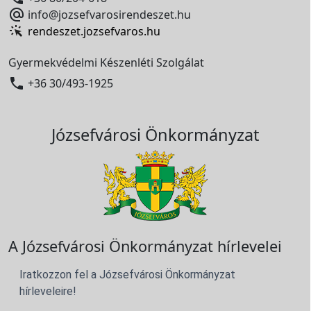

info@jozsefvarosirendeszet.hu
rendeszet.jozsefvaros.hu
Gyermekvédelmi Készenléti Szolgálat

+36 30/493-1925
Józsefvárosi Önkormányzat
A Józsefvárosi Önkormányzat hírlevelei
Iratkozzon fel a Józsefvárosi Önkormányzat
hírleveleire!