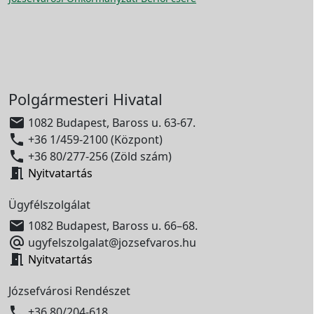
Polgármesteri Hivatal

1082 Budapest, Baross u. 63-67.

+36 1/459-2100 (Központ)

+36 80/277-256 (Zöld szám)

Nyitvatartás
Ügyfélszolgálat

1082 Budapest, Baross u. 66–68.

ugyfelszolgalat@jozsefvaros.hu

Nyitvatartás
Józsefvárosi Rendészet

+36 80/204-618