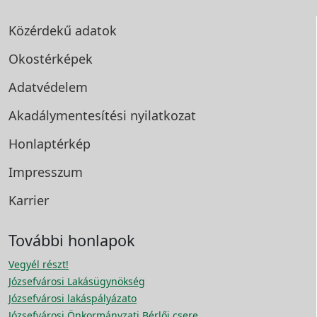
Közérdekű adatok
Okostérképek
Adatvédelem
Akadálymentesítési
nyilatkozat
Honlaptérkép
Impresszum
Karrier
További honlapok
Vegyél részt!
Józsefvárosi Lakásügynökség
Józsefvárosi lakáspályázato
Józsefvárosi Önkormányzati Bérlői csere