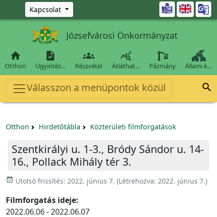
Ugrás a fő tartalomra

Kapcsolat
Józsefvárosi Önkormányzat




Otthon
Ügyintéz…
Részvétel
Átláthat…
Pázmány
Állami k…
Válasszon a menüpontok közül

Otthon
Hirdetőtábla
Közterületi filmforgatások
Szentkirályi u. 1-3., Bródy Sándor u. 14-
16., Pollack Mihály tér 3.
event_available
Utolsó frissítés:
2022. június 7.
(Létrehozva:
2022. június 7.
)
Filmforgatás ideje:
2022.06.06 - 2022.06.07