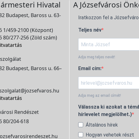
ármesteri Hivatal
A Józsefvárosi Önk
2 Budapest, Baross u. 63-
Iratkozzon fel a Józsefváro
 1/459-2100 (Központ)
Teljes név
 80/277-256 (Zöld szám)
itvatartás
Adja meg teljes nevét!
szolgálat
2 Budapest, Baross u. 66–
Email cím:
szolgalat@jozsefvaros.hu
Adja meg az email címét!
itvatartás
Válassza ki azokat a témá
városi Rendészet
hírlevelet megjelölhet.)
6 80/204-618
Általános hírek
Hogyan vehetek részt
ozsefvarosirendeszet.hu