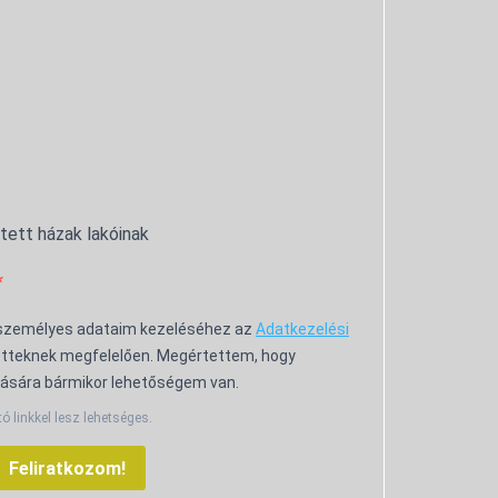
ntett házak lakóinak
 személyes adataim kezeléséhez az
Adatkezelési
tteknek megfelelően. Megértettem, hogy
ására bármikor lehetőségem van.
tó linkkel lesz lehetséges.
Feliratkozom!