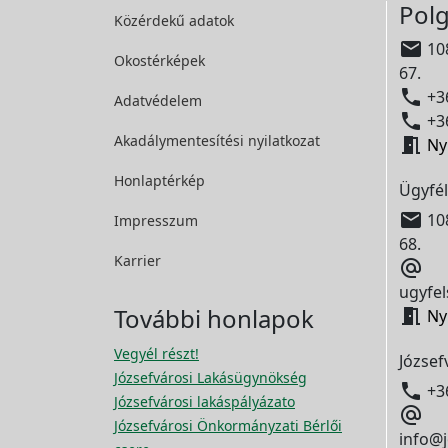
Polg
Közérdekű adatok

108
Okostérképek
67.

+36
Adatvédelem

+36
Akadálymentesítési
nyilatkozat

Ny
Honlaptérkép
Ügyfél

108
Impresszum
68.
Karrier

ugyfel
További honlapok

Ny
Vegyél részt!
József
Józsefvárosi Lakásügynökség

+3
Józsefvárosi lakáspályázato

Józsefvárosi Önkormányzati Bérlői
info@j