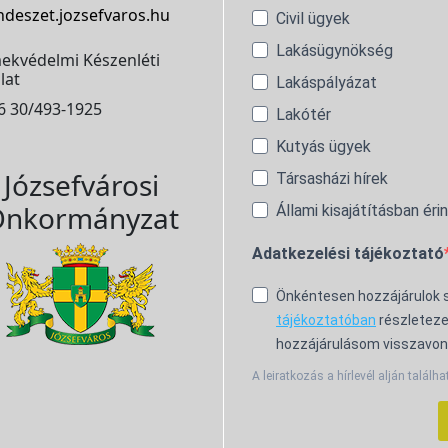
ndeszet.jozsefvaros.hu
Civil ügyek
Lakásügynökség
ekvédelmi Készenléti
lat
Lakáspályázat
6 30/493-1925
Lakótér
Kutyás ügyek
Józsefvárosi
Társasházi hírek
nkormányzat
Állami kisajátításban éri
Adatkezelési tájékoztató
Önkéntesen hozzájárulok
tájékoztatóban
részleteze
hozzájárulásom visszavon
A leiratkozás a hírlevél alján találha