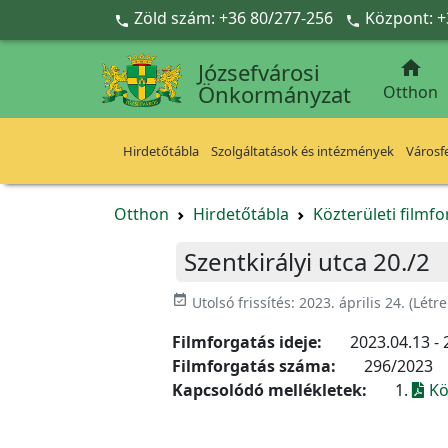
Ugrás a fő tartalomra
Zöld szám: +36 80/277-256
Központ: +



Józsefvárosi
Önkormányzat
Otthon
Hirdetőtábla
Szolgáltatások és intézmények
Városfe
Otthon
Hirdetőtábla
Közterületi filmf
Szentkirályi utca 20./2
event_available
Utolsó frissítés:
2023. április 24.
(Létr
Filmforgatás ideje:
2023.04.13 - 
Filmforgatás száma:
296/2023
Kapcsolódó mellékletek:
1.
Kö