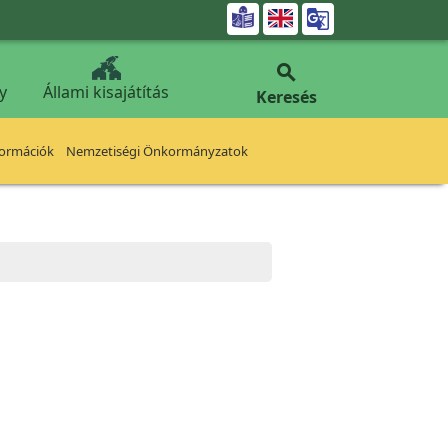


y
Állami kisajátítás
Keresés
formációk
Nemzetiségi Önkormányzatok