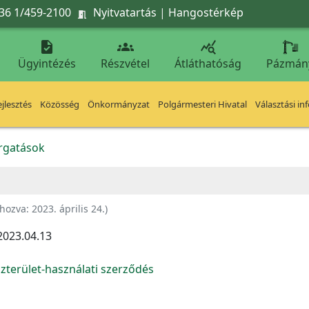
36 1/459-2100
Nyitvatartás
|
Hangostérkép




Ügyintézés
Részvétel
Átláthatóság
Pázmán
jlesztés
Közösség
Önkormányzat
Polgármesteri Hivatal
Választási in
orgatások
ehozva:
2023. április 24.
)
2023.04.13
zterület-használati szerződés