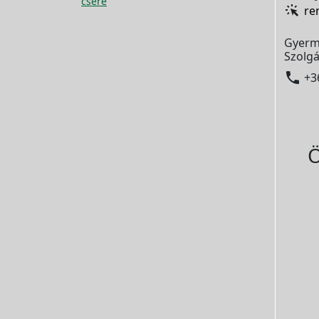
csere
re
Gyerm
Szolgá

+3
Ö