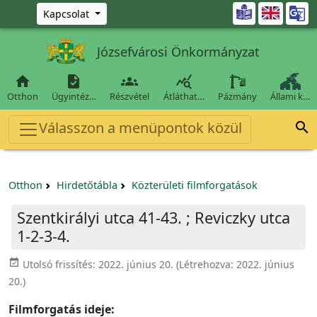
Ugrás a fő tartalomra

Kapcsolat
Józsefvárosi Önkormányzat




Otthon
Ügyintéz…
Részvétel
Átláthat…
Pázmány
Állami k…
Válasszon a menüpontok közül

Otthon
Hirdetőtábla
Közterületi filmforgatások
Szentkirályi utca 41-43. ; Reviczky utca
1-2-3-4.
event_available
Utolsó frissítés:
2022. június 20.
(Létrehozva:
2022. június
20.
)
Filmforgatás ideje: