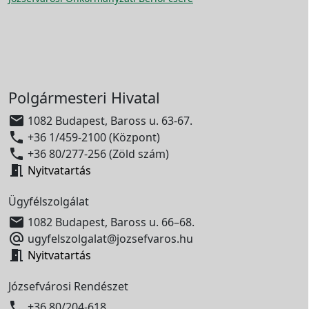
Polgármesteri Hivatal

1082 Budapest, Baross u. 63-67.

+36 1/459-2100 (Központ)

+36 80/277-256 (Zöld szám)

Nyitvatartás
Ügyfélszolgálat

1082 Budapest, Baross u. 66–68.

ugyfelszolgalat@jozsefvaros.hu

Nyitvatartás
Józsefvárosi Rendészet

+36 80/204-618