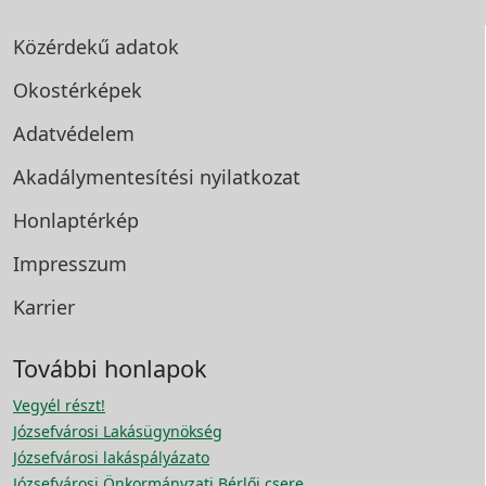
Közérdekű adatok
Okostérképek
Adatvédelem
Akadálymentesítési
nyilatkozat
Honlaptérkép
Impresszum
Karrier
További honlapok
Vegyél részt!
Józsefvárosi Lakásügynökség
Józsefvárosi lakáspályázato
Józsefvárosi Önkormányzati Bérlői csere