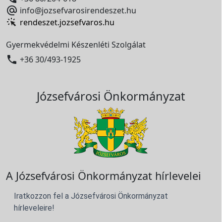

info@jozsefvarosirendeszet.hu
rendeszet.jozsefvaros.hu
Gyermekvédelmi Készenléti Szolgálat

+36 30/493-1925
Józsefvárosi Önkormányzat
A Józsefvárosi Önkormányzat hírlevelei
Iratkozzon fel a Józsefvárosi Önkormányzat
hírleveleire!