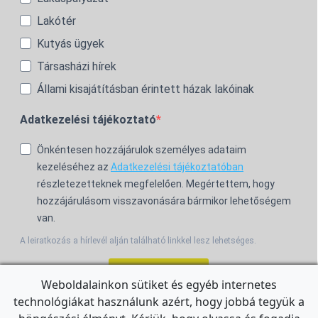
Lakótér
Kutyás ügyek
Társasházi hírek
Állami kisajátításban érintett házak lakóinak
Adatkezelési tájékoztató
Önkéntesen hozzájárulok személyes adataim
kezeléséhez az
Adatkezelési tájékoztatóban
részletezetteknek megfelelően. Megértettem, hogy
hozzájárulásom visszavonására bármikor lehetőségem
van.
A leiratkozás a hírlevél alján található linkkel lesz lehetséges.
Feliratkozom!
Weboldalainkon sütiket és egyéb internetes
technológiákat használunk azért, hogy jobbá tegyük a
For the English Newsletter, click
HERE.