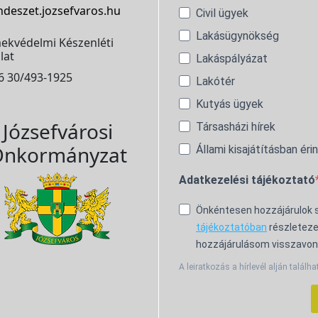
ndeszet.jozsefvaros.hu
Civil ügyek
Lakásügynökség
ekvédelmi Készenléti
lat
Lakáspályázat
6 30/493-1925
Lakótér
Kutyás ügyek
Józsefvárosi
Társasházi hírek
nkormányzat
Állami kisajátításban éri
Adatkezelési tájékoztató
Önkéntesen hozzájárulok
tájékoztatóban
részleteze
hozzájárulásom visszavon
A leiratkozás a hírlevél alján találha