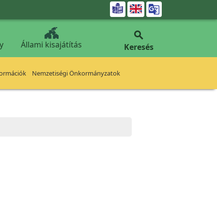


y
Állami kisajátítás
Keresés
formációk
Nemzetiségi Önkormányzatok