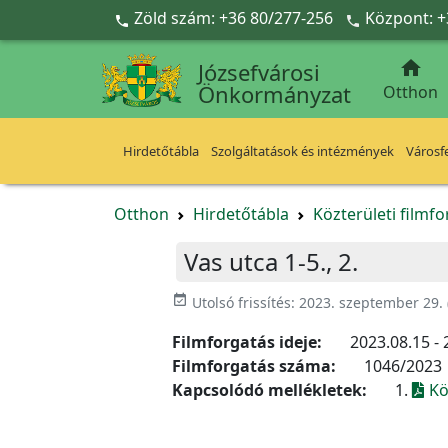
Ugrás a fő tartalomra
Zöld szám: +36 80/277-256
Központ: +



Józsefvárosi
Önkormányzat
Otthon
Hirdetőtábla
Szolgáltatások és intézmények
Városfe
Otthon
Hirdetőtábla
Közterületi filmf
Vas utca 1-5., 2.
event_available
Utolsó frissítés:
2023. szeptember 29.
Filmforgatás ideje:
2023.08.15 - 
Filmforgatás száma:
1046/2023
Kapcsolódó mellékletek:
1.
Kö