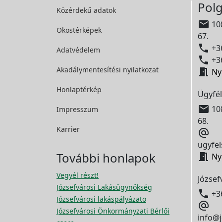
Polg
Közérdekű adatok

108
Okostérképek
67.

+36
Adatvédelem

+36
Akadálymentesítési
nyilatkozat

Ny
Honlaptérkép
Ügyfél

108
Impresszum
68.
Karrier

ugyfel
További honlapok

Ny
Vegyél részt!
József
Józsefvárosi Lakásügynökség

+3
Józsefvárosi lakáspályázato

Józsefvárosi Önkormányzati Bérlői
info@j