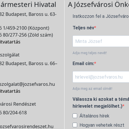
ármesteri Hivatal
A Józsefvárosi Önk
2 Budapest, Baross u. 63-
Iratkozzon fel a Józsefváro
 1/459-2100 (Központ)
Teljes név
 80/277-256 (Zöld szám)
itvatartás
Adja meg teljes nevét!
szolgálat
2 Budapest, Baross u. 66–
Email cím:
szolgalat@jozsefvaros.hu
Adja meg az email címét!
itvatartás
Válassza ki azokat a témá
városi Rendészet
hírlevelet megjelölhet.)
6 80/204-618
Általános hírek
Hogyan vehetek részt
ozsefvarosirendeszet.hu