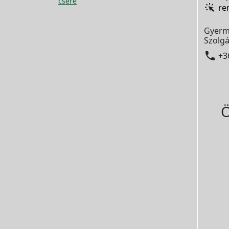
csere
re
Gyerm
Szolgá

+3
Ö