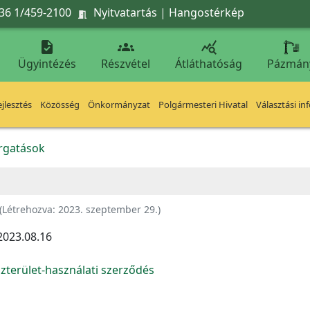
36 1/459-2100
Nyitvatartás
|
Hangostérkép




Ügyintézés
Részvétel
Átláthatóság
Pázmán
jlesztés
Közösség
Önkormányzat
Polgármesteri Hivatal
Választási in
orgatások
(Létrehozva:
2023. szeptember 29.
)
2023.08.16
zterület-használati szerződés