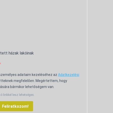
ntett házak lakóinak
 személyes adataim kezeléséhez az
Adatkezelési
tteknek megfelelően. Megértettem, hogy
ására bármikor lehetőségem van.
tó linkkel lesz lehetséges.
Feliratkozom!