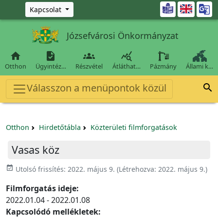
Ugrás a fő tartalomra

Kapcsolat
Józsefvárosi Önkormányzat




Otthon
Ügyintéz…
Részvétel
Átláthat…
Pázmány
Állami k…
Válasszon a menüpontok közül

Otthon
Hirdetőtábla
Közterületi filmforgatások
Vasas köz
event_available
Utolsó frissítés:
2022. május 9.
(Létrehozva:
2022. május 9.
)
Filmforgatás ideje:
2022.01.04 - 2022.01.08
Kapcsolódó mellékletek: