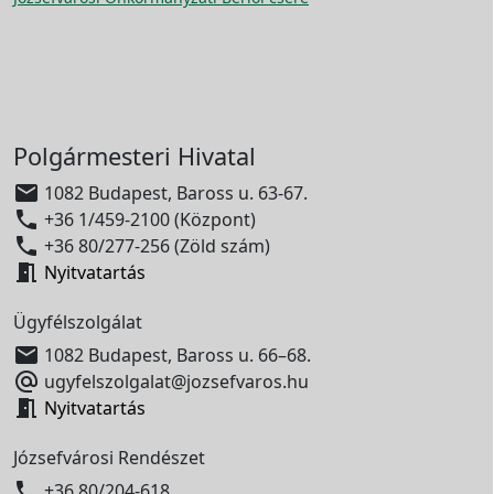
Polgármesteri Hivatal

1082 Budapest, Baross u. 63-67.

+36 1/459-2100 (Központ)

+36 80/277-256 (Zöld szám)

Nyitvatartás
Ügyfélszolgálat

1082 Budapest, Baross u. 66–68.

ugyfelszolgalat@jozsefvaros.hu

Nyitvatartás
Józsefvárosi Rendészet

+36 80/204-618