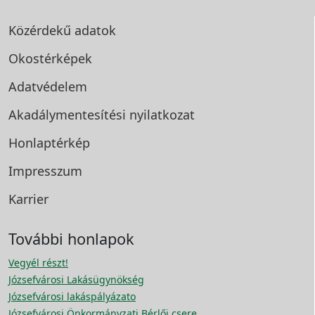
Közérdekű adatok
Okostérképek
Adatvédelem
Akadálymentesítési
nyilatkozat
Honlaptérkép
Impresszum
Karrier
További honlapok
Vegyél részt!
Józsefvárosi Lakásügynökség
Józsefvárosi lakáspályázato
Józsefvárosi Önkormányzati Bérlői csere