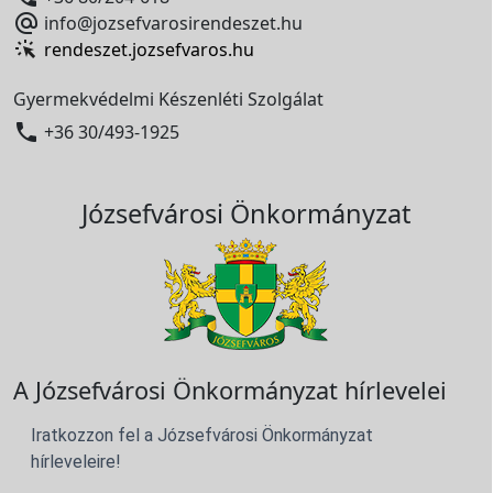

info@jozsefvarosirendeszet.hu
rendeszet.jozsefvaros.hu
Gyermekvédelmi Készenléti Szolgálat

+36 30/493-1925
Józsefvárosi Önkormányzat
A Józsefvárosi Önkormányzat hírlevelei
Iratkozzon fel a Józsefvárosi Önkormányzat
hírleveleire!