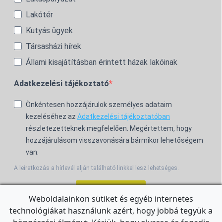
Lakótér
Kutyás ügyek
Társasházi hírek
Állami kisajátításban érintett házak lakóinak
Adatkezelési tájékoztató
Önkéntesen hozzájárulok személyes adataim
kezeléséhez az
Adatkezelési tájékoztatóban
részletezetteknek megfelelően. Megértettem, hogy
hozzájárulásom visszavonására bármikor lehetőségem
van.
A leiratkozás a hírlevél alján található linkkel lesz lehetséges.
Feliratkozom!
Weboldalainkon sütiket és egyéb internetes
technológiákat használunk azért, hogy jobbá tegyük a
For the English Newsletter, click
HERE.