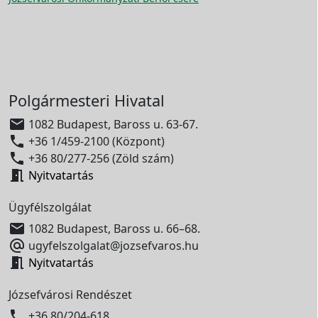
Polgármesteri Hivatal

1082 Budapest, Baross u. 63-67.

+36 1/459-2100 (Központ)

+36 80/277-256 (Zöld szám)

Nyitvatartás
Ügyfélszolgálat

1082 Budapest, Baross u. 66–68.

ugyfelszolgalat@jozsefvaros.hu

Nyitvatartás
Józsefvárosi Rendészet

+36 80/204-618