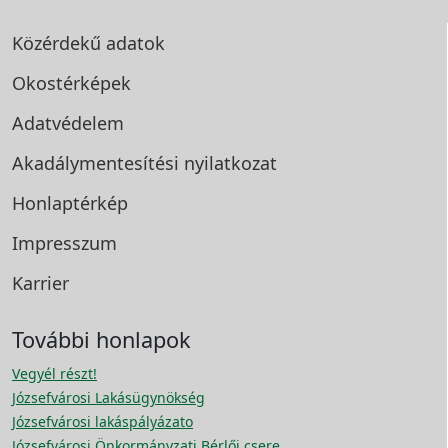
Közérdekű adatok
Okostérképek
Adatvédelem
Akadálymentesítési
nyilatkozat
Honlaptérkép
Impresszum
Karrier
További honlapok
Vegyél részt!
Józsefvárosi Lakásügynökség
Józsefvárosi lakáspályázato
Józsefvárosi Önkormányzati Bérlői csere