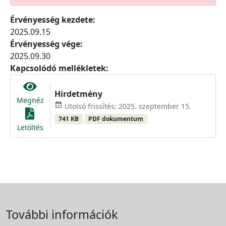
Érvényesség kezdete:
2025.09.15
Érvényesség vége:
2025.09.30
Kapcsolódó mellékletek:
Hirdetmény
Megnéz
event_available
Utolsó frissítés: 2025. szeptember 15.
741 KB
PDF dokumentum
Letöltés
További információk