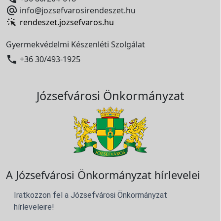

info@jozsefvarosirendeszet.hu
rendeszet.jozsefvaros.hu
Gyermekvédelmi Készenléti Szolgálat

+36 30/493-1925
Józsefvárosi Önkormányzat
A Józsefvárosi Önkormányzat hírlevelei
Iratkozzon fel a Józsefvárosi Önkormányzat
hírleveleire!