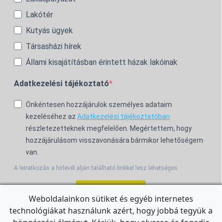
Lakótér
Kutyás ügyek
Társasházi hírek
Állami kisajátításban érintett házak lakóinak
Adatkezelési tájékoztató
Önkéntesen hozzájárulok személyes adataim
kezeléséhez az
Adatkezelési tájékoztatóban
részletezetteknek megfelelően. Megértettem, hogy
hozzájárulásom visszavonására bármikor lehetőségem
van.
A leiratkozás a hírlevél alján található linkkel lesz lehetséges.
Feliratkozom!
Weboldalainkon sütiket és egyéb internetes
technológiákat használunk azért, hogy jobbá tegyük a
For the English Newsletter, click
HERE.