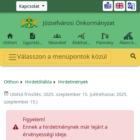
Ugrás a fő tartalomra

Kapcsolat
Józsefvárosi Önkormányzat




Otthon
Ügyintéz…
Részvétel
Átláthat…
Pázmány
Állami k…
Válasszon a menüpontok közül

Otthon
Hirdetőtábla
Hirdetmények
event_available
Utolsó frissítés:
2025. szeptember 15.
(Létrehozva:
2025.
szeptember 15.
)
Figyelem!
Ennek a hirdetménynek már lejárt a
érvényességi ideje.