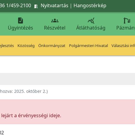
36 1/459-2100
Nyitvatartás
|
Hangostérkép




Ügyintézés
Részvétel
Átláthatóság
Pázmán
jlesztés
Közösség
Önkormányzat
Polgármesteri Hivatal
Választási in
ehozva:
2025. október 2.
)
ejárt a érvényességi ideje.
02