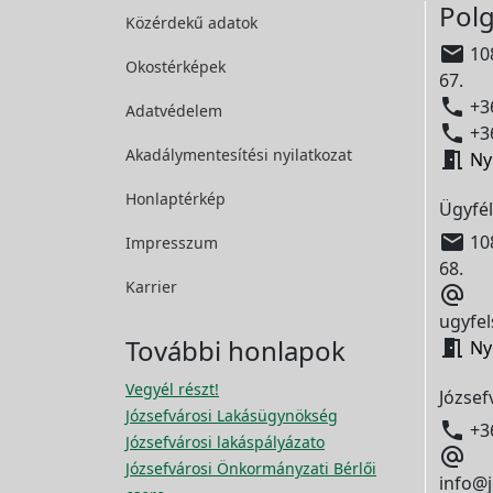
Polg
Közérdekű adatok

108
Okostérképek
67.

+36
Adatvédelem

+36
Akadálymentesítési
nyilatkozat

Ny
Honlaptérkép
Ügyfél

108
Impresszum
68.
Karrier

ugyfel
További honlapok

Ny
Vegyél részt!
József
Józsefvárosi Lakásügynökség

+3
Józsefvárosi lakáspályázato

Józsefvárosi Önkormányzati Bérlői
info@j