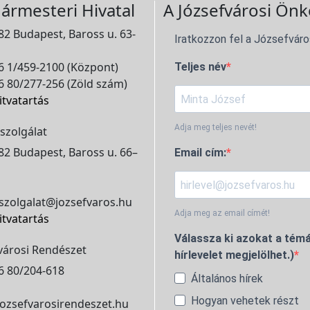
ármesteri Hivatal
A Józsefvárosi Önk
2 Budapest, Baross u. 63-
Iratkozzon fel a Józsefváro
 1/459-2100 (Központ)
Teljes név
 80/277-256 (Zöld szám)
itvatartás
Adja meg teljes nevét!
szolgálat
2 Budapest, Baross u. 66–
Email cím:
szolgalat@jozsefvaros.hu
Adja meg az email címét!
itvatartás
Válassza ki azokat a témá
városi Rendészet
hírlevelet megjelölhet.)
6 80/204-618
Általános hírek
Hogyan vehetek részt
ozsefvarosirendeszet.hu