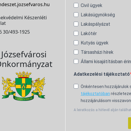
ndeszet.jozsefvaros.hu
Civil ügyek
Lakásügynökség
ekvédelmi Készenléti
lat
Lakáspályázat
6 30/493-1925
Lakótér
Kutyás ügyek
Józsefvárosi
Társasházi hírek
nkormányzat
Állami kisajátításban éri
Adatkezelési tájékoztató
Önkéntesen hozzájárulok
tájékoztatóban
részleteze
hozzájárulásom visszavon
A leiratkozás a hírlevél alján találha