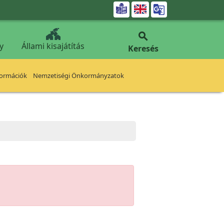


y
Állami kisajátítás
Keresés
formációk
Nemzetiségi Önkormányzatok