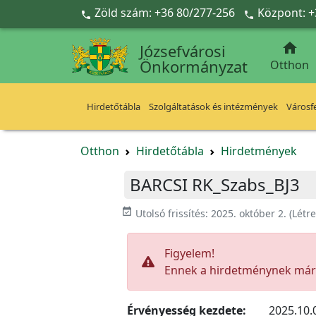
Ugrás a fő tartalomra
Zöld szám: +36 80/277-256
Központ: +



Józsefvárosi
Önkormányzat
Otthon
Hirdetőtábla
Szolgáltatások és intézmények
Városfe
Otthon
Hirdetőtábla
Hirdetmények
BARCSI RK_Szabs_BJ3
event_available
Utolsó frissítés:
2025. október 2.
(Létr
Figyelem!
Ennek a hirdetménynek már l
Érvényesség kezdete:
2025.10.