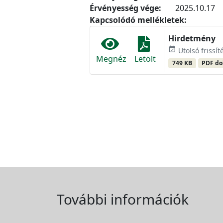
Érvényesség vége:
2025.10.17
Kapcsolódó mellékletek:
Hirdetmény
event_available
Utolsó frissít
Megnéz
Letölt
749 KB
PDF d
További információk