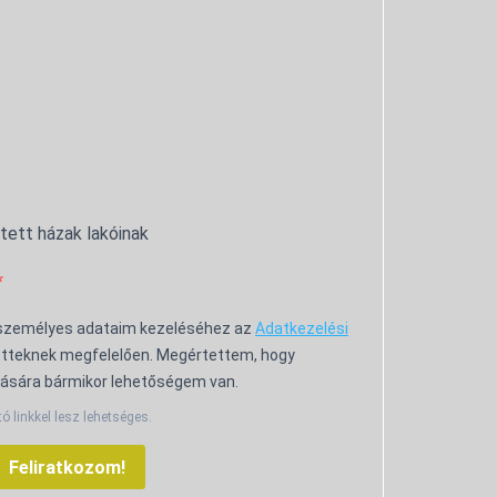
ntett házak lakóinak
 személyes adataim kezeléséhez az
Adatkezelési
tteknek megfelelően. Megértettem, hogy
ására bármikor lehetőségem van.
tó linkkel lesz lehetséges.
Feliratkozom!