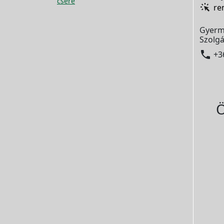
csere
re
Gyerm
Szolgá

+3
Ö