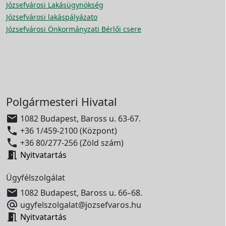
Józsefvárosi Lakásügynökség
Józsefvárosi lakáspályázato
Józsefvárosi Önkormányzati Bérlői csere
Polgármesteri Hivatal

1082 Budapest, Baross u. 63-67.

+36 1/459-2100 (Központ)

+36 80/277-256 (Zöld szám)

Nyitvatartás
Ügyfélszolgálat

1082 Budapest, Baross u. 66–68.

ugyfelszolgalat@jozsefvaros.hu

Nyitvatartás