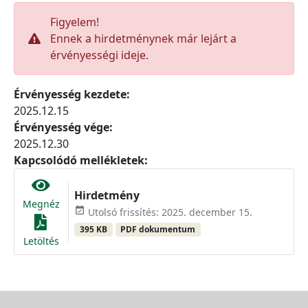
Figyelem!
Ennek a hirdetménynek már lejárt a
érvényességi ideje.
Érvényesség kezdete:
2025.12.15
Érvényesség vége:
2025.12.30
Kapcsolódó mellékletek:
Hirdetmény
Megnéz
event_available
Utolsó frissítés: 2025. december 15.
395 KB
PDF dokumentum
Letöltés