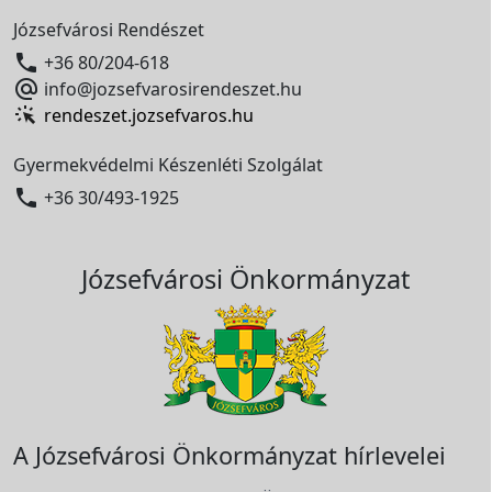
Józsefvárosi Rendészet

+36 80/204-618

info@jozsefvarosirendeszet.hu
rendeszet.jozsefvaros.hu
Gyermekvédelmi Készenléti Szolgálat

+36 30/493-1925
Józsefvárosi Önkormányzat
A Józsefvárosi Önkormányzat hírlevelei