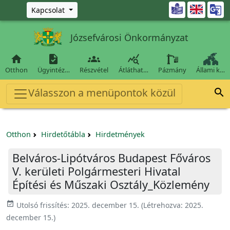
Ugrás a fő tartalomra

Kapcsolat
Józsefvárosi Önkormányzat




Otthon
Ügyintéz…
Részvétel
Átláthat…
Pázmány
Állami k…
Válasszon a menüpontok közül

Otthon
Hirdetőtábla
Hirdetmények
Belváros-Lipótváros Budapest Főváros
V. kerületi Polgármesteri Hivatal
Építési és Műszaki Osztály_Közlemény
event_available
Utolsó frissítés:
2025. december 15.
(Létrehozva:
2025.
december 15.
)