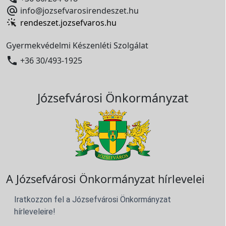

info@jozsefvarosirendeszet.hu
rendeszet.jozsefvaros.hu
Gyermekvédelmi Készenléti Szolgálat

+36 30/493-1925
Józsefvárosi Önkormányzat
A Józsefvárosi Önkormányzat hírlevelei
Iratkozzon fel a Józsefvárosi Önkormányzat
hírleveleire!