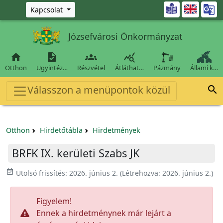
Ugrás a fő tartalomra

Kapcsolat
Józsefvárosi Önkormányzat




Otthon
Ügyintéz…
Részvétel
Átláthat…
Pázmány
Állami k…
Válasszon a menüpontok közül

Otthon
Hirdetőtábla
Hirdetmények
BRFK IX. kerületi Szabs JK
event_available
Utolsó frissítés:
2026. június 2.
(Létrehozva:
2026. június 2.
)
Figyelem!
Ennek a hirdetménynek már lejárt a