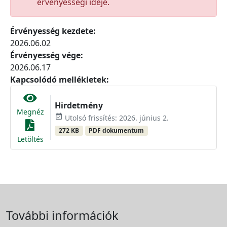
érvényességi ideje.
Érvényesség kezdete:
2026.06.02
Érvényesség vége:
2026.06.17
Kapcsolódó mellékletek:
Hirdetmény
Megnéz
event_available
Utolsó frissítés: 2026. június 2.
272 KB
PDF dokumentum
Letöltés
További információk