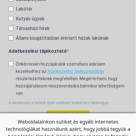
Lakótér
Kutyás ügyek
Társasházi hírek
Állami kisajátításban érintett házak lakóinak
Adatkezelési tájékoztató
Önkéntesen hozzájárulok személyes adataim
kezeléséhez az
Adatkezelési tájékoztatóban
részletezetteknek megfelelően. Megértettem, hogy
hozzájárulásom visszavonására bármikor lehetőségem
van.
A leiratkozás a hírlevél alján található linkkel lesz lehetséges.
Feliratkozom!
Weboldalainkon sütiket és egyéb internetes
technológiákat használunk azért, hogy jobbá tegyük a
For the English Newsletter, click
HERE.