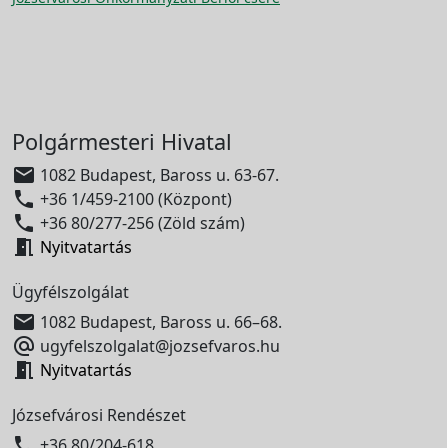
Polgármesteri Hivatal

1082 Budapest, Baross u. 63-67.

+36 1/459-2100 (Központ)

+36 80/277-256 (Zöld szám)

Nyitvatartás
Ügyfélszolgálat

1082 Budapest, Baross u. 66–68.

ugyfelszolgalat@jozsefvaros.hu

Nyitvatartás
Józsefvárosi Rendészet

+36 80/204-618