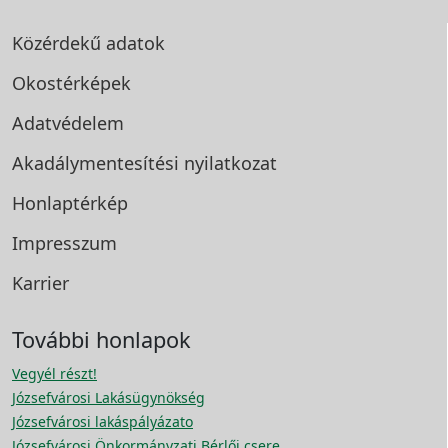
Közérdekű adatok
Okostérképek
Adatvédelem
Akadálymentesítési
nyilatkozat
Honlaptérkép
Impresszum
Karrier
További honlapok
Vegyél részt!
Józsefvárosi Lakásügynökség
Józsefvárosi lakáspályázato
Józsefvárosi Önkormányzati Bérlői csere